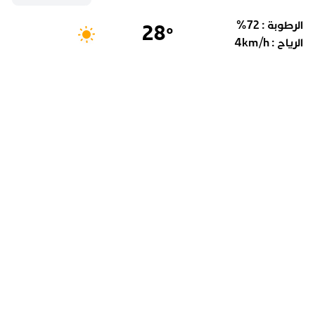
الرطوبة :
72
%
28
°
الرياح :
km/h
4