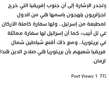
تجدر الإشارة إلى أن جنوب إفريقيا التي خرج
لجزائريون يلهجون باسمها هي من الدول
لمطبعة من إسرئيل.. ولها سفارة كاملة الأركان
ي تل أبيب، كما أن إسرائيل لها سفارة مماثلة
ي بريتوريا.. ومع ذلك أقنع شياطين شمال
فريقيا شعبهم بأن بريتوريا هي صلاح الدين هذا
لزمان.
Post Views:
1٬77