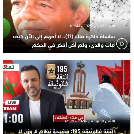
السبت 1 فبراير 2025 - 09:41
سلسلة ذاكرة ملك (11).. لا أفهم إلى الآن كيف
مات والدي، ولم أكن أفكر في الحكم
الإثنين 18 نوفمبر 2024 - 12:00
الثقة فالوثيقة 195: فضيحة نظام لا وزن لا