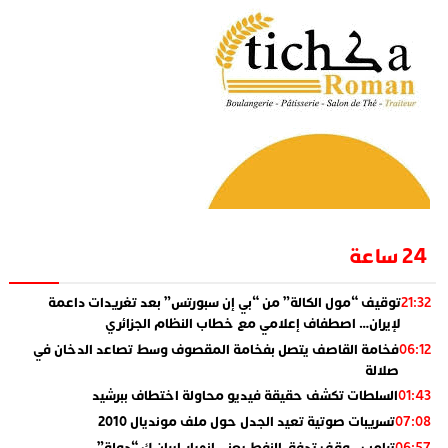
24 ساعة
توقيف “مول الكالة” من “بي إن سبورتس” بعد تغريدات داعمة
21:32
لإيران… اصطفاف إعلامي مع خطاب النظام الجزائري
فخامة القاصف يتصل بفخامة المقصوف وسط تصاعد الدخان في
06:12
صلالة
السلطات تكشف حقيقة فيديو محاولة اختطاف ببرشيد
01:43
تسريبات صوتية تعيد الجدل حول ملف مونديال 2010
07:08
ترامب.. وقف تدفق النفط يعني انهيار إيران ك “دولة”