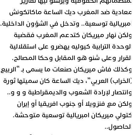
منظماتهم الحقوقية ويرسلو ليها تقارير
عادية ضد المغرب ديك الساعة ماكاتكونش
مبريالية توسعية.. وتدخل في الشؤون الداخلية.
لكن نهار ميريكان كتدعم المغرب فقضية
لوحدة الترابية كيوليه يهضرو على استقلالية
لقرار وعلى شنو هو المقابل وحكا المصالح.
كذلك فاش ميريكان صنعات ما يسمى بـ “الربيع
الخراب) العربي”، ديك الساعة كان سميتها ثورة
انتصار لإرادة الشعوب والديمقراطية و و و..
لكن مع فنزويلا أو جنوب افريقيا أو إيران
تولي ميريكان امبريالية توسعية متوحشة.
لحاصول..