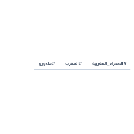
#الصحراء_المغربية
#المغرب
#مادورو