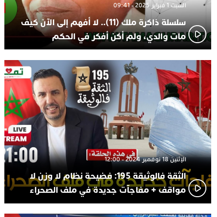
السبت 1 فبراير 2025 - 09:41
سلسلة ذاكرة ملك (11).. لا أفهم إلى الآن كيف
مات والدي، ولم أكن أفكر في الحكم
الإثنين 18 نوفمبر 2024 - 12:00
الثقة فالوثيقة 195: فضيحة نظام لا وزن لا
مواقف + مفاجآت جديدة في ملف الصحراء