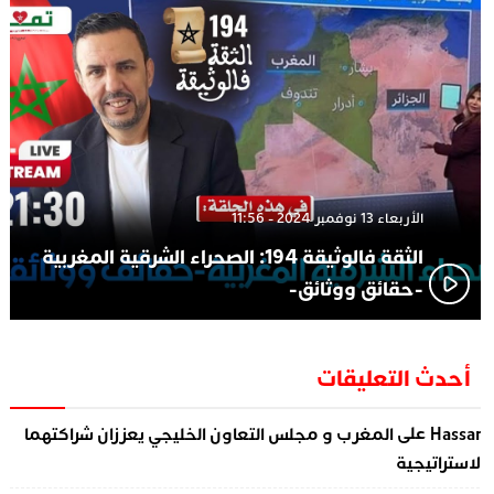
الأربعاء 13 نوفمبر 2024 - 11:56
الثقة فالوثيقة 194: الصحراء الشرقية المغربية
-حقائق ووثائق-
أحدث التعليقات
على
Hassa
المغرب و مجلس التعاون الخليجي يعززان شراكتهما
لاستراتيجية