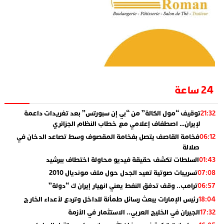
24 ساعة
توقيف “مول الكالة” من “بي إن سبورتس” بعد تغريدات داعمة
21:32
لإيران… اصطفاف إعلامي مع خطاب النظام الجزائري
فخامة القاصف يتصل بفخامة المقصوف وسط تصاعد الدخان في
06:12
صلالة
السلطات تكشف حقيقة فيديو محاولة اختطاف ببرشيد
01:43
تسريبات صوتية تعيد الجدل حول ملف مونديال 2010
07:08
ترامب.. وقف تدفق النفط يعني انهيار إيران ك “دولة”
06:57
رئيس الإمارات يبعث رسائل طمأنة للداخل وتردع لأعداء الخارج
18:04
الجيران في الخليج العربي.. الاستثمار في الأزمة
17:32