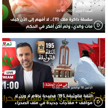
السبت 1 فبراير 2025 - 09:41
سلسلة ذاكرة ملك (11).. لا أفهم إلى الآن كيف
مات والدي، ولم أكن أفكر في الحكم
الإثنين 18 نوفمبر 2024 - 12:00
الثقة فالوثيقة 195: فضيحة نظام لا وزن لا
مواقف + مفاجآت جديدة في ملف الصحراء