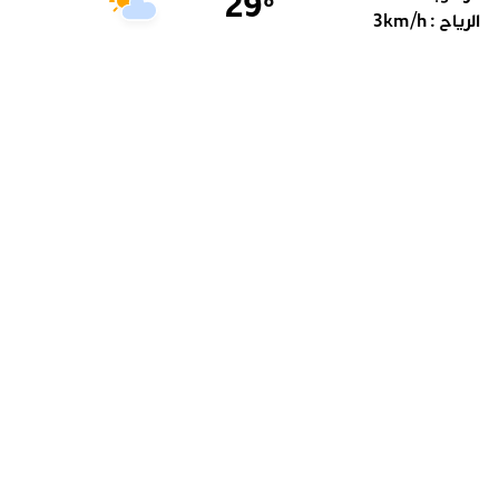
29
°
الرياح :
km/h
3