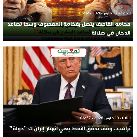
الجمعة 13 مارس 2026 - 06:12
فخامة القاصف يتصل بفخامة المقصوف وسط تصاعد
الدخان في صلالة
الثلاثاء 10 مارس 2026 - 06:57
ترامب.. وقف تدفق النفط يعني انهيار إيران ك “دولة”