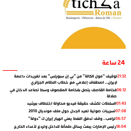
24 ساعة
توقيف “مول الكالة” من “بي إن سبورتس” بعد تغريدات داعمة
21:32
لإيران… اصطفاف إعلامي مع خطاب النظام الجزائري
فخامة القاصف يتصل بفخامة المقصوف وسط تصاعد الدخان في
06:12
صلالة
السلطات تكشف حقيقة فيديو محاولة اختطاف ببرشيد
01:43
تسريبات صوتية تعيد الجدل حول ملف مونديال 2010
07:08
ترامب.. وقف تدفق النفط يعني انهيار إيران ك “دولة”
06:57
رئيس الإمارات يبعث رسائل طمأنة للداخل وتردع لأعداء الخارج
18:04