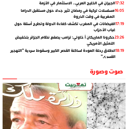
الجيران في الخليج العربي.. الاستثمار في الأزمة
17:32
مسلسلات تركية في رمضان تثير جدلا حول مستقبل الدراما
16:05
المغربية في وقت الذروة
الفيضانات في المغرب تكشف كفاءة الدولة وتطرح أسئلة حول
17:19
غياب الأحزاب
حكرونا الماريكان أ خاوتي: ترامب يصفع نظام الجزائر بتخفيض
23:26
التمثيل الأمريكي
انطلاق رحلة العودة لساكنة القصر الكبير وسقوط سردية “التهجير
18:19
القسري”
الإعلامي جمال اسطيفي.. هذا هو خليفة الركراكي
02:06
صوت وصورة
​”لارام”.. 3 خطوط أخرى نحو إسبانيا وهذه هي الوجهات
01:55
الجديدة
الاعلامي حسن فاتح.. لهذا السبب يرفض بعض لاعبوا المنتخب
14:37
تعيين السكتيوي