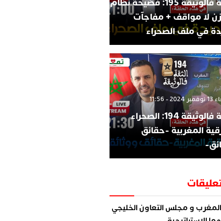
الثقة فالوثيقة 195: فضيحة نظام
زن لا مواقف + مفاجآت
ة في ملف الصحراء
202 - 11:56
الثقة فالوثيقة 194: الصحراء
قية المغربية -حقائق
ئق-
عليقات
لمغرب و مجلس التعاون الخليجي
ما الاستراتيجية