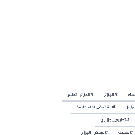
فاء
#الجزائر
#الجزائر_تطبع
رائيل
#القضية_الفلسطينية
#تطبيع_جزائري
#سفينة
#عسكر_الجزائر