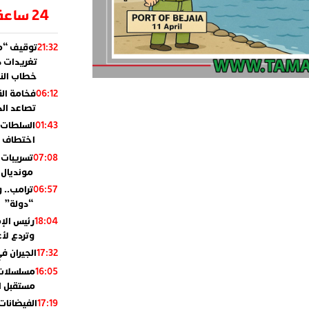
24 ساعة
توقيف “مو
21:32
تغريدات د
خطاب النظ
فخامة ال
06:12
تصاعد ال
السلطات 
01:43
اختطاف ب
تسريبات 
07:08
مونديال 2010
ترامب.. 
06:57
“دولة”
رئيس الإ
18:04
وتردع لأع
الجيران في
17:32
مسلسلات 
16:05
مستقبل ال
الفيضانات
17:19