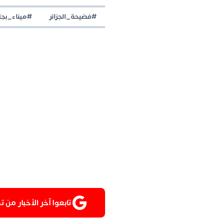
#فضيحة_الجزائر
#ميناء_بجا
تابعوا آخر الأخبار من تمغربيت