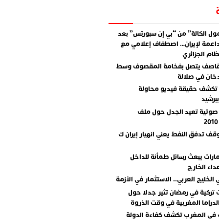
ل الكالة” من “بي إن سبورتس” بعد
اعمة لإيران… اصطفاف إعلامي مع
ام الجزائري
قاصف يتصل بفخامة المقصوف وسط
دخان في صلالة
تكشف حقيقة فيديو محاولة
برشيد
صوتية تعيد الجدل حول ملف
وقف تدفق النفط يعني انهيار إيران ك
مارات يبعث رسائل طمأنة للداخل
داء الخارج
 الخليج العربي.. الاستثمار في الأزمة
تركية في رمضان تثير جدلا حول
دراما المغربية في وقت الذروة
 في المغرب تكشف كفاءة الدولة