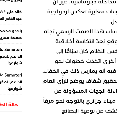
داخلة دبلوماسية. غير أن
ات مغايرة تعكس ازدواجية
على
خالد
غضب
عبد القادر ال
ل.
سباب هذا الصمت الرسمي تجاه
بنحدو محمد
صفعة مغربية 
قع يُعدّ انتكاسة أخلاقية
عل
Sumotori
 النظام كان سبّاقًا إلى
الداعم للمغر
خرى اتخذت خطوات نحو
شوارعها
فيه أنه يمارس ذلك في الخفاء.
عل
Sumotori
حقيق شفاف يوضح للرأي العام
الداعم للمغر
شوارعها
ءلة الجهات المسؤولة عن
ميناء جزائري بالتوجه نحو مرفأ
حالة ال
لكشف عن نوعية البضائع