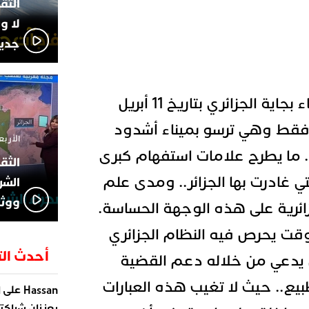
لا و
جديد
السفينة، التي رست بميناء بجاية الجزائري بتاريخ 11 أبريل
يام فقط وهي ترسو بميناء أشدود
الأربعاء 13 نوفمبر 4
ي يوم 18 أبريل.. ما يطرح علامات استفهام كبرى
 غادرت بها الجزائر.. ومدى علم
الشر
ووثا
ئرية على هذه الوجهة الحساسة.
قت يحرص فيه النظام الجزائري
أحدث الت
يدعي من خلاله دعم القضية
يع.. حيث لا تغيب هذه العبارات
على
Hassan
ا
يعززان شراكته