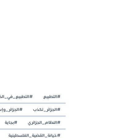
#التطبيع
#التطبيع_في_الخ
#الجزائر_تكذب
#الجزائر_وإس
#النظام_الجزائري
#بجاية
#خيانة_القضية_الفلسطينية