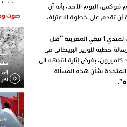
وتطرح أسئ
ام فوكس، اليوم الأحد، بأنه آن
حكرونا ال
23:26
صوت وص
ة أن تقدم على خطوة الاعتراف
الجزائر ب
انطلاق رحل
18:19
وسقوط سر
الإعلامي
02:06
1 تيفي المغربية
“قبل
الركراكي
الة خطية للوزير البريطاني في
01:55
السبت 1 فبراير 2025 - 1
هي الوجه
 كاميرون، بغرض إثارة انتباهه الى
الاعلامي
14:37
لاعبوا ال
 المتحدة بشأن هذه المسألة
إلى 
أكن 
ة”.
الإثنين 18 نوفمبر 2024 - 