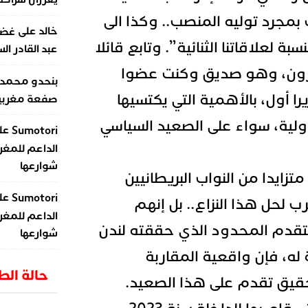
بمجرد توليه المنصب.. وكذا الى
على
خالد
غضب
ة لعلاقاتنا الثنائية”. وتابع قائلا
عبد القادر ال
يرون، وهو صديق وكنت عضوا
بنحدو محمد
ا أول، بالأهمية التي يكتسيها
صفعة مغربية 
ولية، سواء على الصعيد السياسي
عل
Sumotori
الداعم للمغر
شوارعها
ايدا من النواب البريطانيين
عل
Sumotori
 لحل هذا النزاع.. بل إنهم
الداعم للمغر
تقدم المحدود الذي حققته لندن
شوارعها
 له، فإن واقعية المقاربة
حالة ال
حقيق تقدم على هذا الصعيد.