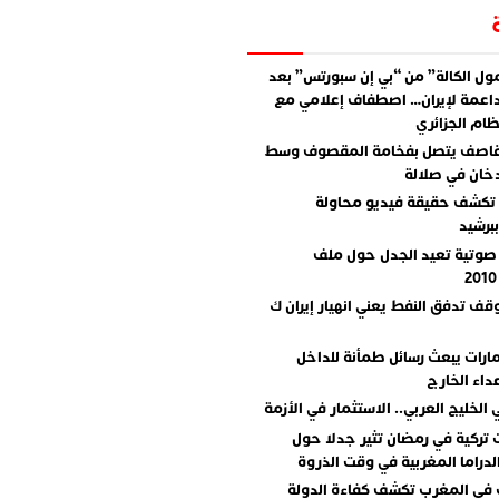
ل الكالة” من “بي إن سبورتس” بعد
اعمة لإيران… اصطفاف إعلامي مع
ام الجزائري
قاصف يتصل بفخامة المقصوف وسط
دخان في صلالة
تكشف حقيقة فيديو محاولة
برشيد
صوتية تعيد الجدل حول ملف
وقف تدفق النفط يعني انهيار إيران ك
مارات يبعث رسائل طمأنة للداخل
داء الخارج
 الخليج العربي.. الاستثمار في الأزمة
تركية في رمضان تثير جدلا حول
دراما المغربية في وقت الذروة
 في المغرب تكشف كفاءة الدولة