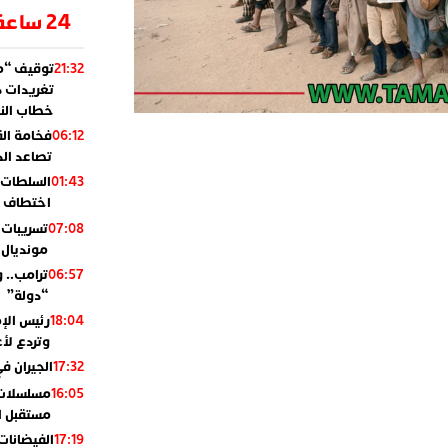
24 ساعة
توقيف “مو
21:32
تغريدات د
خطاب النظ
فخامة ال
06:12
تصاعد ال
السلطات 
01:43
اختطاف ب
تسريبات 
07:08
مونديال 2010
ترامب.. 
06:57
“دولة”
رئيس الإ
18:04
وتردع لأع
الجيران في
17:32
مسلسلات 
16:05
مستقبل ال
الفيضانات
17:19