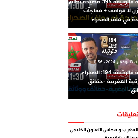
الثقة فالوثيقة 195: فضيحة نظام
زن لا مواقف + مفاجآت
ة في ملف الصحراء
202 - 11:56
الثقة فالوثيقة 194: الصحراء
قية المغربية -حقائق
ئق-
عليقات
لمغرب و مجلس التعاون الخليجي
ما الاستراتيجية