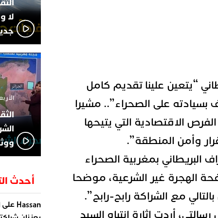
لا و
جديد
ني “يتعين علينا تقديم كامل
الأربعاء 13 نوفمبر 4
 بسيادته على الصحراء”.. مشيرا
الفرص الاقتصادية التي يتيحها
الشر
ار وأمن المنطقة”.
ووثا
ف البريطاني ب
مغربية الصحراء
حة الهجرة غير الشرعية، موضحا
أحدث الت
التالي مع الشراكة رابح-رابح”.
على
Hassan
ا
التي، أردت إثارة انتباه السيد
يعززان شراكته