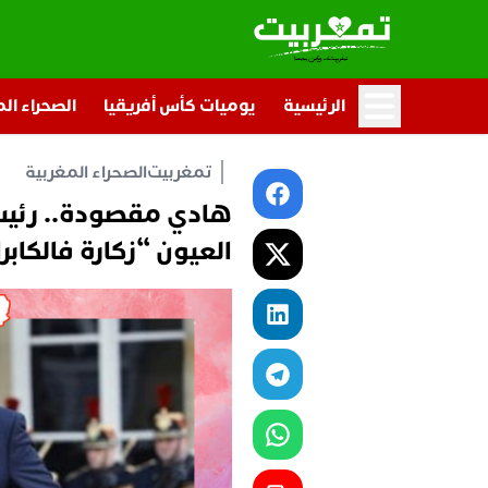
الرئيسية
يوميات كأس أفريقيا
الصحراء ال
تمغربيت
الصحراء المغربية
هادي مقصودة.. رئيس
العيون “زكارة فالكابر