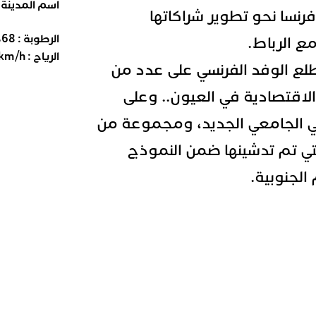
اسم المدينة
رنسا نحو تطوير شراكاتها
الرطوبة :
68
%
ع الرباط.
الرياح :
km/h
لع الوفد الفرنسي على عدد من
لاقتصادية في العيون.. وعلى
ئي الجامعي الجديد، ومجموعة من
التي تم تدشينها ضمن النموذج
 الجنوبية.