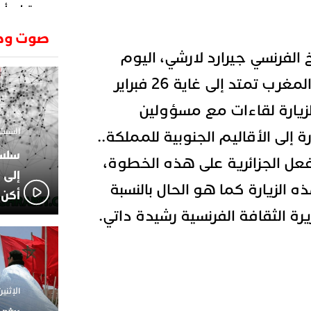
وتطرح أسئ
حكرونا ال
23:26
صوت وص
الجزائر ب
الفرنسي جيرارد لارشي، اليوم
انطلاق رحل
18:19
وسقوط سر
الأحد، زيارة رسمية إلى المغرب تمتد إلى غاية 26 فبراير
الإعلامي
02:06
الركراكي
زيارة لقاءات مع مسؤولين
01:55
السبت 1 فبراير 2025 - 1
ة إلى الأقاليم الجنوبية للمملكة..
هي الوجه
الاعلامي
14:37
فعل الجزائرية على هذه الخطوة،
لاعبوا ال
إلى 
ذه الزيارة كما هو الحال بالنسبة
أكن 
يرة الثقافة الفرنسية رشيدة داتي.
الإثنين 18 نوفمبر 2024 - 