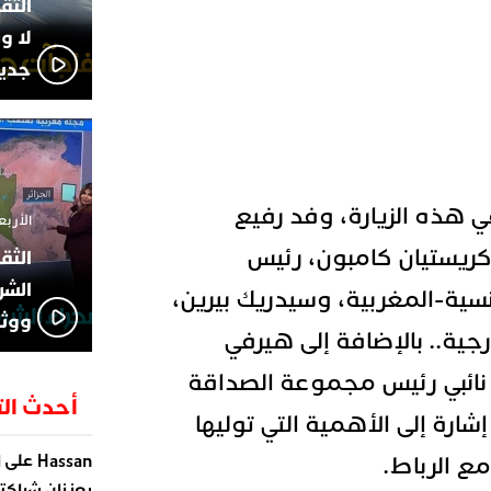
لا و
جديد
ي هذه الزيارة، وفد رفيع
الأربعاء 13 نوفمبر 4
يستيان كامبون، رئيس
الشر
ية-المغربية، وسيدريك بيرين،
ووثا
جية.. بالإضافة إلى هيرفي
 نائبي رئيس مجموعة الصداقة
أحدث الت
شارة إلى الأهمية التي توليها
على
مع الرباط.
Hassan
ا
يعززان شراكته