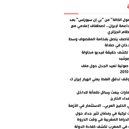
ل الكالة” من “بي إن سبورتس” بعد
اعمة لإيران… اصطفاف إعلامي مع
ام الجزائري
قاصف يتصل بفخامة المقصوف وسط
دخان في صلالة
تكشف حقيقة فيديو محاولة
برشيد
صوتية تعيد الجدل حول ملف
وقف تدفق النفط يعني انهيار إيران ك
مارات يبعث رسائل طمأنة للداخل
داء الخارج
 الخليج العربي.. الاستثمار في الأزمة
تركية في رمضان تثير جدلا حول
دراما المغربية في وقت الذروة
 في المغرب تكشف كفاءة الدولة