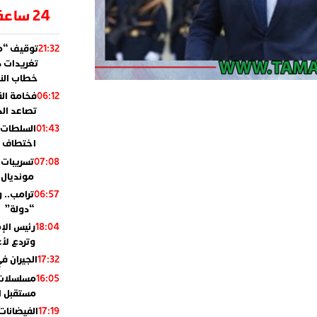
24 ساعة
توقيف “مو
21:32
تغريدات د
خطاب النظ
فخامة ال
06:12
تصاعد ال
السلطات 
01:43
اختطاف ب
تسريبات 
07:08
مونديال 2010
ترامب.. 
06:57
“دولة”
رئيس الإ
18:04
وتردع لأع
الجيران في
17:32
مسلسلات 
16:05
مستقبل ال
الفيضانات
17:19