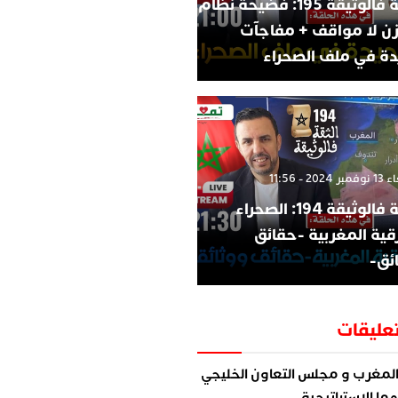
الثقة فالوثيقة 195: فضيحة نظام
زن لا مواقف + مفاجآت
ة في ملف الصحراء
202 - 11:56
الثقة فالوثيقة 194: الصحراء
قية المغربية -حقائق
ئق-
عليقات
لمغرب و مجلس التعاون الخليجي
ما الاستراتيجية