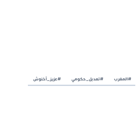
#المغرب
#تعديل_حكومي
#عزيز_أخنوش