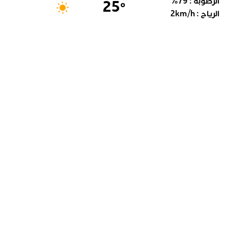
الرطوبة :
79
%
25
°
الرياح :
km/h
2