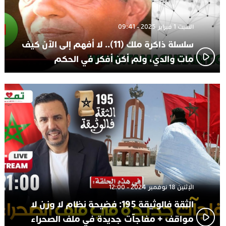
السبت 1 فبراير 2025 - 09:41
سلسلة ذاكرة ملك (11).. لا أفهم إلى الآن كيف
مات والدي، ولم أكن أفكر في الحكم
الإثنين 18 نوفمبر 2024 - 12:00
الثقة فالوثيقة 195: فضيحة نظام لا وزن لا
مواقف + مفاجآت جديدة في ملف الصحراء