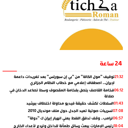
24 ساعة
توقيف “مول الكالة” من “بي إن سبورتس” بعد تغريدات داعمة
21:32
لإيران… اصطفاف إعلامي مع خطاب النظام الجزائري
فخامة القاصف يتصل بفخامة المقصوف وسط تصاعد الدخان في
06:12
صلالة
السلطات تكشف حقيقة فيديو محاولة اختطاف ببرشيد
01:43
تسريبات صوتية تعيد الجدل حول ملف مونديال 2010
07:08
ترامب.. وقف تدفق النفط يعني انهيار إيران ك “دولة”
06:57
رئيس الإمارات يبعث رسائل طمأنة للداخل وتردع لأعداء الخارج
18:04