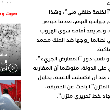
ت
وتطرح أسئ
حكرونا ال
23:26
آ لخلعة طلقي مني
“،
وهذا
صوت وص
الجزائر ب
جيراندو اليوم، بعدما حوصر
انطلاق رحل
18:19
وسقوط سر
، ولم يعد أمامه سوى الهروب
الإعلامي
02:06
الركراكي
تي لطالما روجها ضد الملك محمد
01:55
السبت 1 فبراير 2025 - 1
كية.
هي الوجه
الاعلامي
14:37
و بلعب دور “المعارض الجريء”،
لاعبوا ال
إلى 
على الدولة، متوهما أن المغاربة
أكن 
بعد أن انكشفت ألاعيبه، يحاول
لمتزن” الباحث عن الحقيقة،
يجاد خط تحريري متزن”.
الإثنين 18 نوفمبر 2024 - 