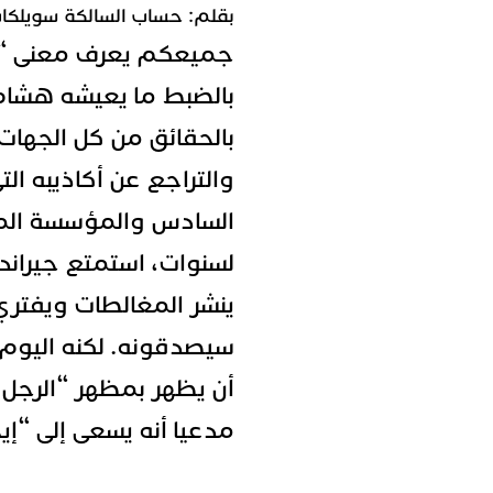
بقلم: حساب السالكة سويلكا
جميعكم يعرف معنى
“
بالضبط ما يعيشه هشام 
بالحقائق من كل الجهات
والتراجع عن أكاذيبه ال
السادس والمؤسسة المل
لسنوات، استمتع جيراند
ينشر المغالطات ويفتري 
سيصدقونه. لكنه اليوم، 
أن يظهر بمظهر “الرجل ا
مدعيا أنه يسعى إلى “إ