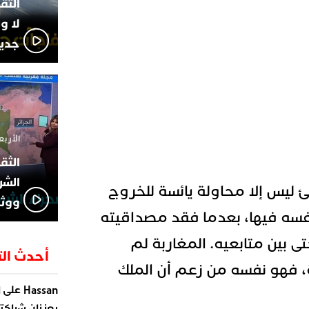
لا و
جديد
الأربعاء 13 نوفمبر 4
الشر
ئ ليس إلا محاولة يائسة للخروج
ووثا
فسه فيها، بعدما فقد مصداقيته
 بين متابعيه. المغاربة لم
أحدث الت
ة، فهو نفسه من زعم أن الملك
على
Hassan
ا
يعززان شراكته