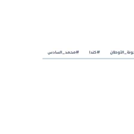
نة_الأوطان
#كندا
#محمد_السادس