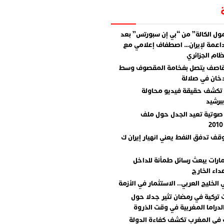
ل الكالة” من “بي إن سبورتس” بعد
اعمة لإيران… اصطفاف إعلامي مع
ام الجزائري
قاصف يتصل بفخامة المقصوف وسط
دخان في صلالة
تكشف حقيقة فيديو محاولة
برشيد
صوتية تعيد الجدل حول ملف
وقف تدفق النفط يعني انهيار إيران ك
مارات يبعث رسائل طمأنة للداخل
داء الخارج
 الخليج العربي.. الاستثمار في الأزمة
تركية في رمضان تثير جدلا حول
دراما المغربية في وقت الذروة
 في المغرب تكشف كفاءة الدولة