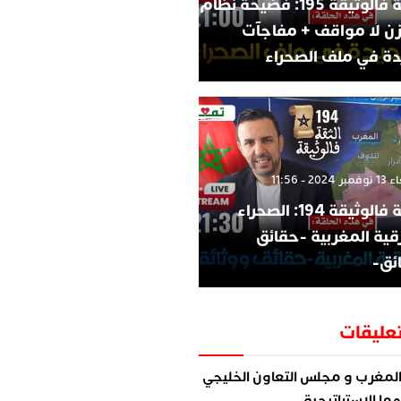
الثقة فالوثيقة 195: فضيحة نظام
زن لا مواقف + مفاجآت
ة في ملف الصحراء
202 - 11:56
الثقة فالوثيقة 194: الصحراء
قية المغربية -حقائق
ئق-
عليقات
لمغرب و مجلس التعاون الخليجي
ما الاستراتيجية