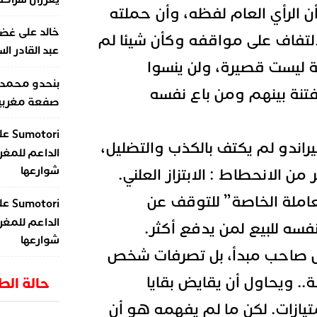
 الرأي العام لفظه، وأن حملته
على
خالد
غضب
التفاف على مواقفه وكأن شيئا لم
عبد القادر ال
ة ليست قصيرة، ولن ينسوا
بنحدو محمد
تنة بينهم ومن باع نفسه
صفعة مغربية 
عل
Sumotori
راندو لم يكتف بالكذب والتضليل،
الداعم للمغر
شوارعها
من الانحطاط : الابتزاز العلني.
املة الخاصة” للتوقف عن
عل
Sumotori
الداعم للمغر
ه للبيع لمن يدفع أكثر.
شوارعها
 صاحب مبدأ، بل تصرفات شخص
ة.. ويحاول أن يقايض بقايا
حالة ال
ازات. لكن ما لم يفهمه هو أن