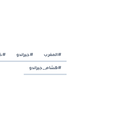
#المغرب
#جيراندو
#خو
#هشام_جيراندو