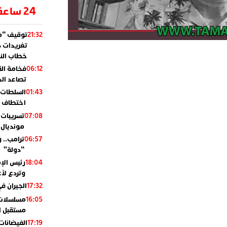
24 ساعة
توقيف “مو
21:32
تغريدات د
خطاب النظ
فخامة ال
06:12
تصاعد ال
السلطات 
01:43
اختطاف ب
تسريبات 
07:08
مونديال 2010
ترامب.. 
06:57
“دولة”
رئيس الإ
18:04
وتردع لأع
الجيران في
17:32
مسلسلات 
16:05
مستقبل ال
الفيضانات
17:19