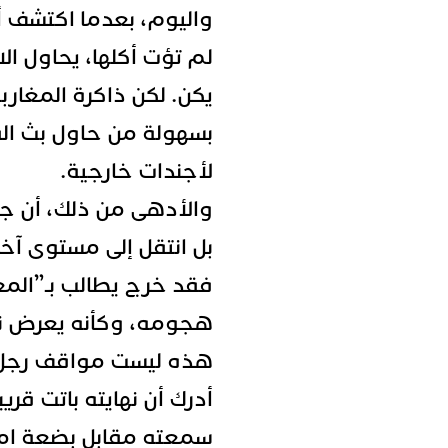
واليوم، بعدما اكتشف أن
لم تؤت أكلها، يحاول ال
يكن. لكن ذاكرة المغارب
بسهولة من حاول بث الف
لأجندات خارجية.
والأدهى من ذلك، أن جي
بل انتقل إلى مستوى آخر 
فقد خرج يطالب بـ”المع
هجومه، وكأنه يعرض نفس
هذه ليست مواقف رجل
أدرك أن نهايته باتت قريب
سمعته مقابل بضعة امتي