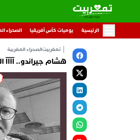
الرئيسية
يوميات كأس أفريقيا
الصحراء ال
تمغربيت
الصحراء المغربية
هشام جيراندو.. آآآآ 