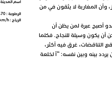
اسم المدينة
ز، وأن المغاربة لا يثقون في من
الرطوبة :
70
%
الرياح :
km/h
دو أصبح عبرة لمن يظن أن
ن أن يكون وسيلة للنجاح. فكلما
 التناقضات، غرق فيه أكثر،
يردد بينه وبين نفسه:
“آ لخلعة