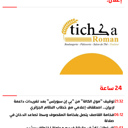
24 ساعة
توقيف “مول الكالة” من “بي إن سبورتس” بعد تغريدات داعمة
21:32
لإيران… اصطفاف إعلامي مع خطاب النظام الجزائري
فخامة القاصف يتصل بفخامة المقصوف وسط تصاعد الدخان في
06:12
صلالة
السلطات تكشف حقيقة فيديو محاولة اختطاف ببرشيد
01:43