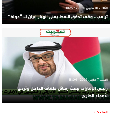
الثلاثاء 10 مارس 2026 - 06:57
ترامب.. وقف تدفق النفط يعني انهيار إيران ك “دولة”
السبت 7 مارس 2026 - 18:04
رئيس الإمارات يبعث رسائل طمأنة للداخل وتردع
لأعداء الخارج
إعلان: