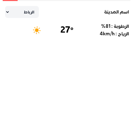
اسم المدينة
الرطوبة :
81
%
27
°
الرياح :
km/h
4