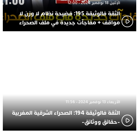
الإثنين 18 نوفمبر 2024 - 12:00
الثقة فالوثيقة 195: فضيحة نظام لا وزن لا
مواقف + مفاجآت جديدة في ملف الصحراء
الأربعاء 13 نوفمبر 2024 - 11:56
الثقة فالوثيقة 194: الصحراء الشرقية المغربية
-حقائق ووثائق-