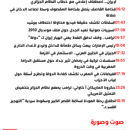
لإيران… اصطفاف إعلامي مع خطاب النظام الجزائري
فخامة القاصف يتصل بفخامة المقصوف وسط تصاعد الدخان في
06:12
صلالة
السلطات تكشف حقيقة فيديو محاولة اختطاف ببرشيد
01:43
تسريبات صوتية تعيد الجدل حول ملف مونديال 2010
07:08
ترامب.. وقف تدفق النفط يعني انهيار إيران ك “دولة”
06:57
رئيس الإمارات يبعث رسائل طمأنة للداخل وتردع لأعداء الخارج
18:04
الجيران في الخليج العربي.. الاستثمار في الأزمة
17:32
مسلسلات تركية في رمضان تثير جدلا حول مستقبل الدراما
16:05
المغربية في وقت الذروة
الفيضانات في المغرب تكشف كفاءة الدولة وتطرح أسئلة حول
17:19
غياب الأحزاب
حكرونا الماريكان أ خاوتي: ترامب يصفع نظام الجزائر بتخفيض
23:26
التمثيل الأمريكي
انطلاق رحلة العودة لساكنة القصر الكبير وسقوط سردية “التهجير
18:19
القسري”
الإعلامي جمال اسطيفي.. هذا هو خليفة الركراكي
02:06
صوت وصورة
​”لارام”.. 3 خطوط أخرى نحو إسبانيا وهذه هي الوجهات
01:55
الجديدة