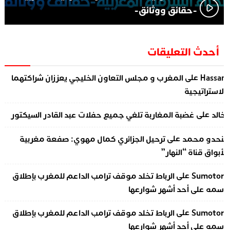
-حقائق ووثائق-
أحدث التعليقات
على
Hassa
المغرب و مجلس التعاون الخليجي يعززان شراكتهما
لاستراتيجية
على
الد
غضبة المغاربة تلغي جميع حفلات عبد القادر السيكتور
على
نحدو محمد
ترحيل الجزائري كمال مهوي: صفعة مغربية
أبواق قناة “النهار”
على
Sumotor
الرباط تخلد موقف ترامب الداعم للمغرب بإطلاق
سمه على أحد أشهر شوارعها
على
Sumotor
الرباط تخلد موقف ترامب الداعم للمغرب بإطلاق
سمه على أحد أشهر شوارعها