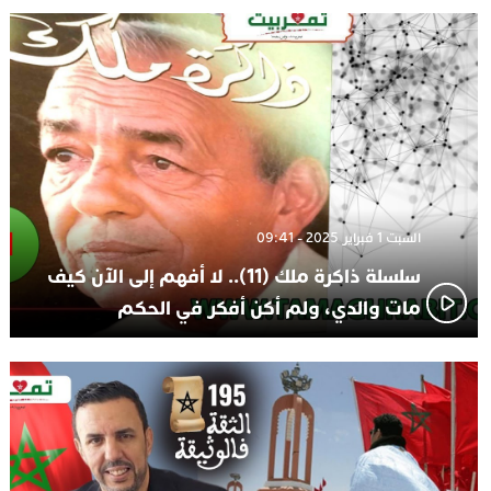
الاعلامي حسن فاتح.. لهذا السبب يرفض بعض لاعبوا المنتخب
14:37
تعيين السكتيوي
السبت 1 فبراير 2025 - 09:41
سلسلة ذاكرة ملك (11).. لا أفهم إلى الآن كيف
مات والدي، ولم أكن أفكر في الحكم