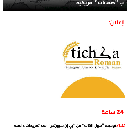
ب “ضمانات” أمريكية
إعلان:
24 ساعة
توقيف “مول الكالة” من “بي إن سبورتس” بعد تغريدات داعمة
21:32