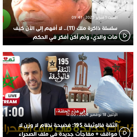
السبت 1 فبراير 2025 - 09:41
سلسلة ذاكرة ملك (11).. لا أفهم إلى الآن كيف
مات والدي، ولم أكن أفكر في الحكم
الإثنين 18 نوفمبر 2024 - 12:00
الثقة فالوثيقة 195: فضيحة نظام لا وزن لا
مواقف + مفاجآت جديدة في ملف الصحراء