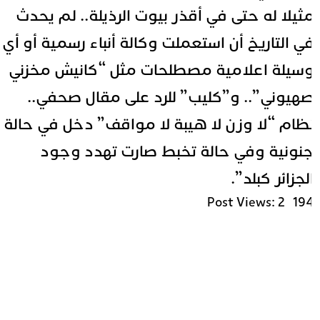
ثيلا له حتى في أقذر بيوت الرذيلة.. لم يحدث
ي التاريخ أن استعملت وكالة أنباء رسمية أو أي
سيلة اعلامية مصطلحات مثل “كانيش مخزني
هيوني”.. و”كليب” للرد على مقال صحفي..
ظام “لا وزن لا هيبة لا مواقف” دخل في حالة
نونية وفي حالة تخبط صارت تهدد وجود
لجزائر كبلد”.
Post Views:
2٬19