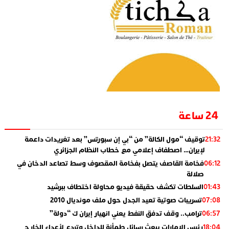
24 ساعة
توقيف “مول الكالة” من “بي إن سبورتس” بعد تغريدات داعمة
21:32
لإيران… اصطفاف إعلامي مع خطاب النظام الجزائري
فخامة القاصف يتصل بفخامة المقصوف وسط تصاعد الدخان في
06:12
صلالة
السلطات تكشف حقيقة فيديو محاولة اختطاف ببرشيد
01:43
تسريبات صوتية تعيد الجدل حول ملف مونديال 2010
07:08
ترامب.. وقف تدفق النفط يعني انهيار إيران ك “دولة”
06:57
رئيس الإمارات يبعث رسائل طمأنة للداخل وتردع لأعداء الخارج
18:04