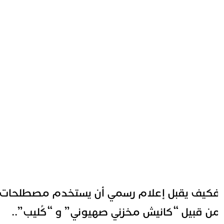
كيف يقبل إعلام رسمي أن يستخدم مصطلحات
ن قبيل “كانيش مخزني صهيوني” و “كُليب”..