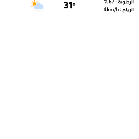
الرطوبة :
67
%
31
°
الرياح :
km/h
4