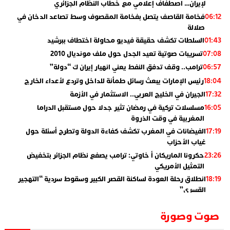
لإيران… اصطفاف إعلامي مع خطاب النظام الجزائري
فخامة القاصف يتصل بفخامة المقصوف وسط تصاعد الدخان في
06:12
صلالة
السلطات تكشف حقيقة فيديو محاولة اختطاف ببرشيد
01:43
تسريبات صوتية تعيد الجدل حول ملف مونديال 2010
07:08
ترامب.. وقف تدفق النفط يعني انهيار إيران ك “دولة”
06:57
رئيس الإمارات يبعث رسائل طمأنة للداخل وتردع لأعداء الخارج
18:04
الجيران في الخليج العربي.. الاستثمار في الأزمة
17:32
مسلسلات تركية في رمضان تثير جدلا حول مستقبل الدراما
16:05
المغربية في وقت الذروة
الفيضانات في المغرب تكشف كفاءة الدولة وتطرح أسئلة حول
17:19
غياب الأحزاب
حكرونا الماريكان أ خاوتي: ترامب يصفع نظام الجزائر بتخفيض
23:26
التمثيل الأمريكي
انطلاق رحلة العودة لساكنة القصر الكبير وسقوط سردية “التهجير
18:19
القسري”
الإعلامي جمال اسطيفي.. هذا هو خليفة الركراكي
02:06
صوت وصورة
​”لارام”.. 3 خطوط أخرى نحو إسبانيا وهذه هي الوجهات
01:55
الجديدة