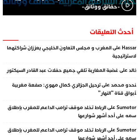
-حقائق ووثائق-
أحدث التعليقات
على
Hassa
المغرب و مجلس التعاون الخليجي يعززان شراكتهما
لاستراتيجية
على
الد
غضبة المغاربة تلغي جميع حفلات عبد القادر السيكتور
على
نحدو محمد
ترحيل الجزائري كمال مهوي: صفعة مغربية
أبواق قناة “النهار”
على
Sumotor
الرباط تخلد موقف ترامب الداعم للمغرب بإطلاق
سمه على أحد أشهر شوارعها
على
Sumotor
الرباط تخلد موقف ترامب الداعم للمغرب بإطلاق
سمه على أحد أشهر شوارعها