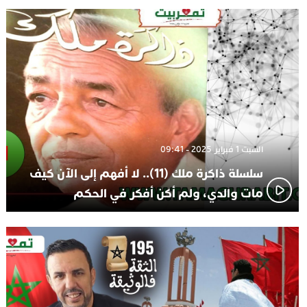
الاعلامي حسن فاتح.. لهذا السبب يرفض بعض لاعبوا المنتخب
14:37
تعيين السكتيوي
السبت 1 فبراير 2025 - 09:41
سلسلة ذاكرة ملك (11).. لا أفهم إلى الآن كيف
مات والدي، ولم أكن أفكر في الحكم