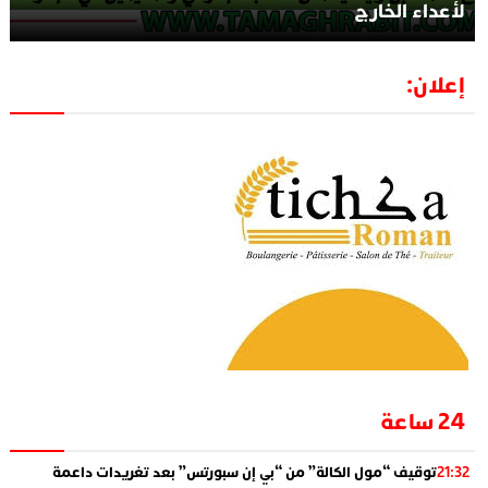
لأعداء الخارج
إعلان:
24 ساعة
توقيف “مول الكالة” من “بي إن سبورتس” بعد تغريدات داعمة
21:32