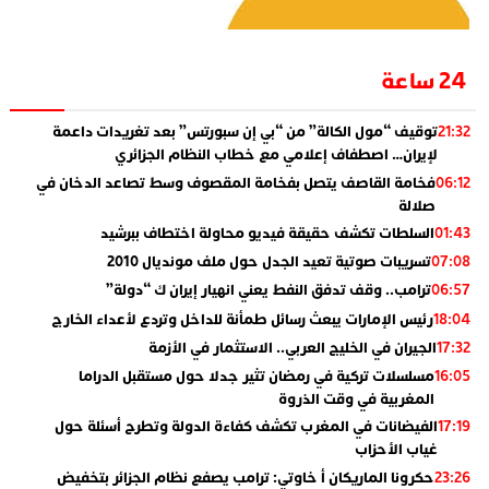
24 ساعة
توقيف “مول الكالة” من “بي إن سبورتس” بعد تغريدات داعمة
21:32
لإيران… اصطفاف إعلامي مع خطاب النظام الجزائري
فخامة القاصف يتصل بفخامة المقصوف وسط تصاعد الدخان في
06:12
صلالة
السلطات تكشف حقيقة فيديو محاولة اختطاف ببرشيد
01:43
تسريبات صوتية تعيد الجدل حول ملف مونديال 2010
07:08
ترامب.. وقف تدفق النفط يعني انهيار إيران ك “دولة”
06:57
رئيس الإمارات يبعث رسائل طمأنة للداخل وتردع لأعداء الخارج
18:04
الجيران في الخليج العربي.. الاستثمار في الأزمة
17:32
مسلسلات تركية في رمضان تثير جدلا حول مستقبل الدراما
16:05
المغربية في وقت الذروة
الفيضانات في المغرب تكشف كفاءة الدولة وتطرح أسئلة حول
17:19
غياب الأحزاب
حكرونا الماريكان أ خاوتي: ترامب يصفع نظام الجزائر بتخفيض
23:26