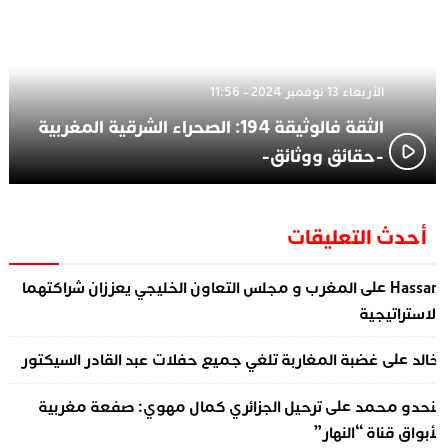
الأربعاء 13 نوفمبر 2024 - 11:56
الثقة فالوثيقة 194: الصحراء الشرقية المغربية
-حقائق ووثائق-
أحدث التعليقات
على
Hassa
المغرب و مجلس التعاون الخليجي يعززان شراكتهما
لاستراتيجية
على
الد
غضبة المغاربة تلغي جميع حفلات عبد القادر السيكتور
على
نحدو محمد
ترحيل الجزائري كمال مهوي: صفعة مغربية
أبواق قناة “النهار”