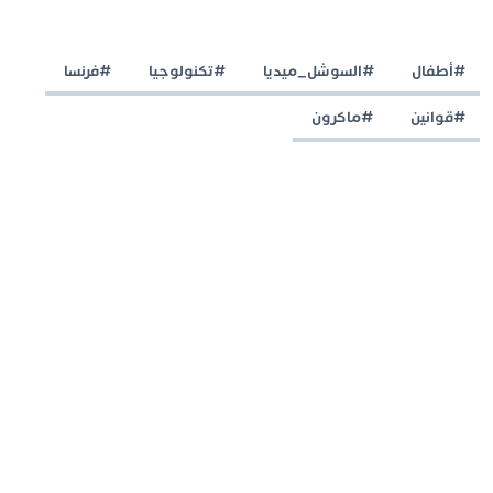
#أطفال
#السوشل_ميديا
#تكنولوجيا
#فرنسا
#قوانين
#ماكرون