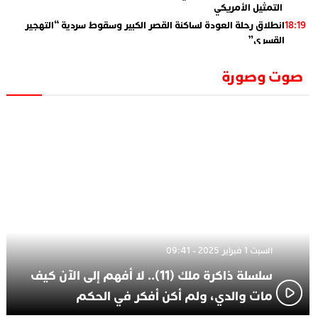
التمثيل الأمريكي
انطلاق رحلة العودة لساكنة القصر الكبير وسقوط سردية “التهجير
18:19
القسري”
الإعلامي جمال اسطيفي.. هذا هو خليفة الركراكي
02:06
صوت وصورة
​”لارام”.. 3 خطوط أخرى نحو إسبانيا وهذه هي الوجهات
01:55
الجديدة
الاعلامي حسن فاتح.. لهذا السبب يرفض بعض لاعبوا المنتخب
14:37
تعيين السكتيوي
السبت 1 فبراير 2025 - 09:41
سلسلة ذاكرة ملك (11).. لا أفهم إلى الآن كيف
مات والدي، ولم أكن أفكر في الحكم