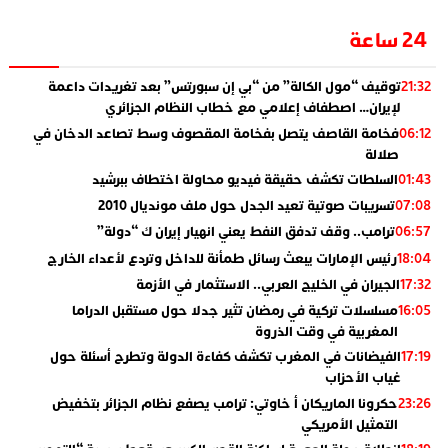
24 ساعة
توقيف “مول الكالة” من “بي إن سبورتس” بعد تغريدات داعمة
21:32
لإيران… اصطفاف إعلامي مع خطاب النظام الجزائري
فخامة القاصف يتصل بفخامة المقصوف وسط تصاعد الدخان في
06:12
صلالة
السلطات تكشف حقيقة فيديو محاولة اختطاف ببرشيد
01:43
تسريبات صوتية تعيد الجدل حول ملف مونديال 2010
07:08
ترامب.. وقف تدفق النفط يعني انهيار إيران ك “دولة”
06:57
رئيس الإمارات يبعث رسائل طمأنة للداخل وتردع لأعداء الخارج
18:04
الجيران في الخليج العربي.. الاستثمار في الأزمة
17:32
مسلسلات تركية في رمضان تثير جدلا حول مستقبل الدراما
16:05
المغربية في وقت الذروة
الفيضانات في المغرب تكشف كفاءة الدولة وتطرح أسئلة حول
17:19
غياب الأحزاب
حكرونا الماريكان أ خاوتي: ترامب يصفع نظام الجزائر بتخفيض
23:26
التمثيل الأمريكي