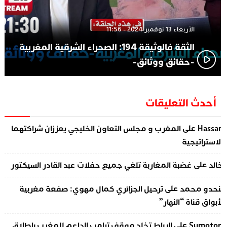
الأربعاء 13 نوفمبر 2024 - 11:56
الثقة فالوثيقة 194: الصحراء الشرقية المغربية
-حقائق ووثائق-
أحدث التعليقات
على
Hassa
المغرب و مجلس التعاون الخليجي يعززان شراكتهما
لاستراتيجية
على
الد
غضبة المغاربة تلغي جميع حفلات عبد القادر السيكتور
على
نحدو محمد
ترحيل الجزائري كمال مهوي: صفعة مغربية
أبواق قناة “النهار”
على
Sumotor
الرباط تخلد موقف ترامب الداعم للمغرب بإطلاق