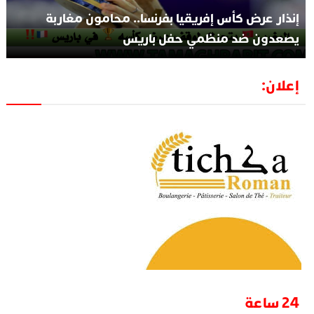
إنذار عرض كأس إفريقيا بفرنسا.. محامون مغاربة
يصعدون ضد منظمي حفل باريس
إعلان:
24 ساعة