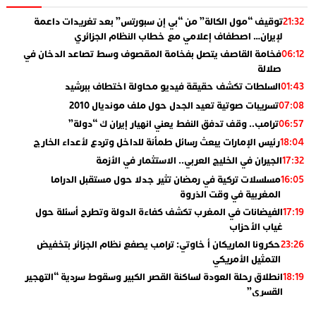
توقيف “مول الكالة” من “بي إن سبورتس” بعد تغريدات داعمة
21:32
لإيران… اصطفاف إعلامي مع خطاب النظام الجزائري
فخامة القاصف يتصل بفخامة المقصوف وسط تصاعد الدخان في
06:12
صلالة
السلطات تكشف حقيقة فيديو محاولة اختطاف ببرشيد
01:43
تسريبات صوتية تعيد الجدل حول ملف مونديال 2010
07:08
ترامب.. وقف تدفق النفط يعني انهيار إيران ك “دولة”
06:57
رئيس الإمارات يبعث رسائل طمأنة للداخل وتردع لأعداء الخارج
18:04
الجيران في الخليج العربي.. الاستثمار في الأزمة
17:32
مسلسلات تركية في رمضان تثير جدلا حول مستقبل الدراما
16:05
المغربية في وقت الذروة
الفيضانات في المغرب تكشف كفاءة الدولة وتطرح أسئلة حول
17:19
غياب الأحزاب
حكرونا الماريكان أ خاوتي: ترامب يصفع نظام الجزائر بتخفيض
23:26
التمثيل الأمريكي
انطلاق رحلة العودة لساكنة القصر الكبير وسقوط سردية “التهجير
18:19
القسري”
الإعلامي جمال اسطيفي.. هذا هو خليفة الركراكي
02:06