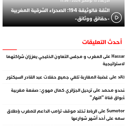
الأربعاء 13 نوفمبر 2024 - 11:56
الثقة فالوثيقة 194: الصحراء الشرقية المغربية
-حقائق ووثائق-
أحدث التعليقات
على
Hassa
المغرب و مجلس التعاون الخليجي يعززان شراكتهما
لاستراتيجية
على
الد
غضبة المغاربة تلغي جميع حفلات عبد القادر السيكتور
على
نحدو محمد
ترحيل الجزائري كمال مهوي: صفعة مغربية
أبواق قناة “النهار”
على
Sumotor
الرباط تخلد موقف ترامب الداعم للمغرب بإطلاق
سمه على أحد أشهر شوارعها