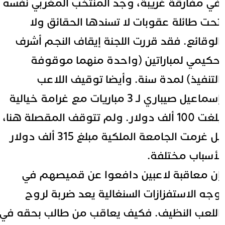
ي مفارقة غريبة، وجد المنتخب المغربي نفسه
حت طائلة عقوبات لا تسندها الحقائق ولا
لوقائع. فقد قررت اللجنة إيقاف النجم أشرف
كيمي لمباراتين (واحدة منهما موقوفة
لتنفيذ) لمدة سنة. وأيضا توقيف اللاعب
إسماعيل صيباري لـ 3 مباريات مع غرامة خيالية
بلغت 100 ألف دولار. ولم تتوقف المقصلة هنا،
بل غرمت الجامعة الملكية مبلغ 315 ألف دولار
أسباب مختلفة.
ن معاقبة لاعبين دافعوا عن قميصهم في
جه الاستفزازات السنغالية يعد ضربة لروح
للعب النظيف. فكيف يعاقب من طالب بحقه في