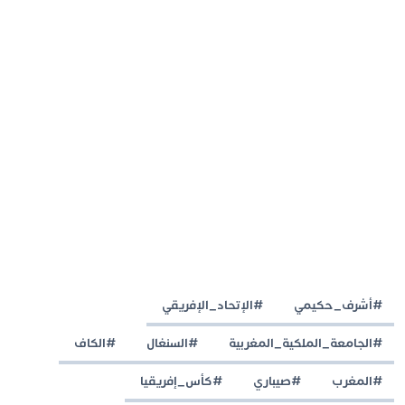
#أشرف_حكيمي
#الإتحاد_الإفريقي
#الجامعة_الملكية_المغربية
#السنغال
#الكاف
#المغرب
#صيباري
#كأس_إفريقيا