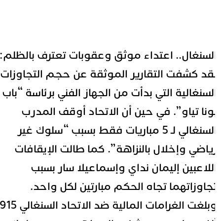
لسنغال.. اعتداء موثق وعقوبات تعترف بالظلم:
قد كشفت التقارير الموثقة عن حجم التجاوزات
لسنغالية التي بدأت من الجهاز الفني برئاسة “باب
ونا تياو”. في حين أن الاتحاد أوقف المدرب
السنغالي لـ 5 مباريات فقط بسبب “سلوك غير
ياضي وإخلال بالنزاهة”. كما طالت الإيقافات
للاعبين إليمان نداي وإسماعيلا سار بسبب
جاوزاتهما تجاه الحكم مبارتين لكل واحد.
وبلغت الغرامات المالية ضد الاتحاد السنغالي 915