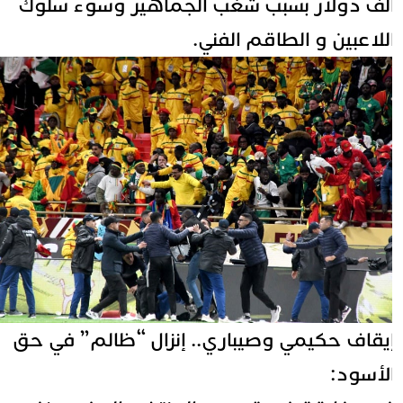
لف دولار بسبب
شغب
الجماهير وسوء سلوك
للاعبين و الطاقم الفني.
يقاف حكيمي وصيباري.. إنزال “ظالم” في حق
لأسود: