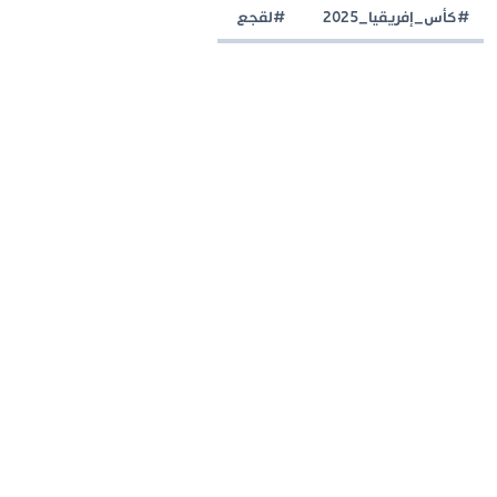
#كأس_إفريقيا_2025
#لقجع