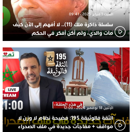
السبت 1 فبراير 2025 - 09:41
سلسلة ذاكرة ملك (11).. لا أفهم إلى الآن كيف
مات والدي، ولم أكن أفكر في الحكم
الإثنين 18 نوفمبر 2024 - 12:00
الثقة فالوثيقة 195: فضيحة نظام لا وزن لا
مواقف + مفاجآت جديدة في ملف الصحراء