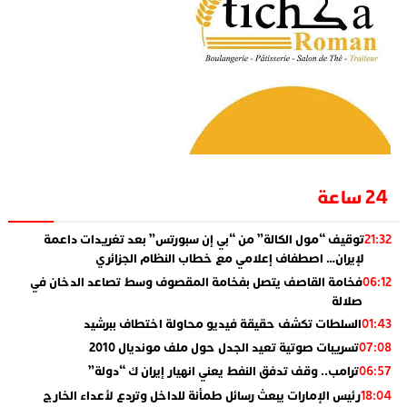
24 ساعة
توقيف “مول الكالة” من “بي إن سبورتس” بعد تغريدات داعمة
21:32
لإيران… اصطفاف إعلامي مع خطاب النظام الجزائري
فخامة القاصف يتصل بفخامة المقصوف وسط تصاعد الدخان في
06:12
صلالة
السلطات تكشف حقيقة فيديو محاولة اختطاف ببرشيد
01:43
تسريبات صوتية تعيد الجدل حول ملف مونديال 2010
07:08
ترامب.. وقف تدفق النفط يعني انهيار إيران ك “دولة”
06:57
رئيس الإمارات يبعث رسائل طمأنة للداخل وتردع لأعداء الخارج
18:04