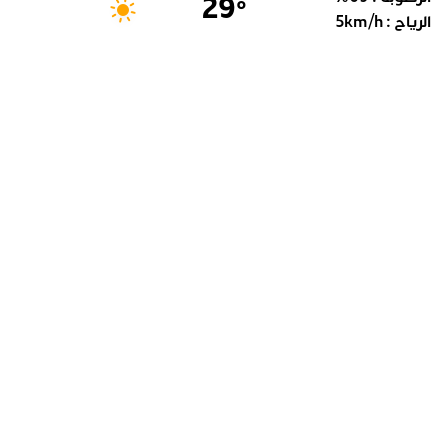
29
°
الرياح :
km/h
5