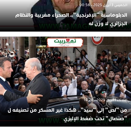
الخميس 3 أبريل 2025 - 00:56
الدبلوماسية “الإفرنجية”.. الصحراء مغربية والنظام
الجزائري لا وزن له
الثلاثاء 1 أبريل 2025 - 19:28
من “لص” إلى “سيد”.. هكذا غير العسكر من تصنيفه ل
“صنصال” تحت ضغط الإليزي