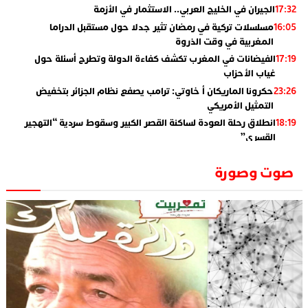
الجيران في الخليج العربي.. الاستثمار في الأزمة
17:32
مسلسلات تركية في رمضان تثير جدلا حول مستقبل الدراما
16:05
المغربية في وقت الذروة
الفيضانات في المغرب تكشف كفاءة الدولة وتطرح أسئلة حول
17:19
غياب الأحزاب
حكرونا الماريكان أ خاوتي: ترامب يصفع نظام الجزائر بتخفيض
23:26
التمثيل الأمريكي
انطلاق رحلة العودة لساكنة القصر الكبير وسقوط سردية “التهجير
18:19
القسري”
الإعلامي جمال اسطيفي.. هذا هو خليفة الركراكي
02:06
صوت وصورة
​”لارام”.. 3 خطوط أخرى نحو إسبانيا وهذه هي الوجهات
01:55
الجديدة
الاعلامي حسن فاتح.. لهذا السبب يرفض بعض لاعبوا المنتخب
14:37
تعيين السكتيوي