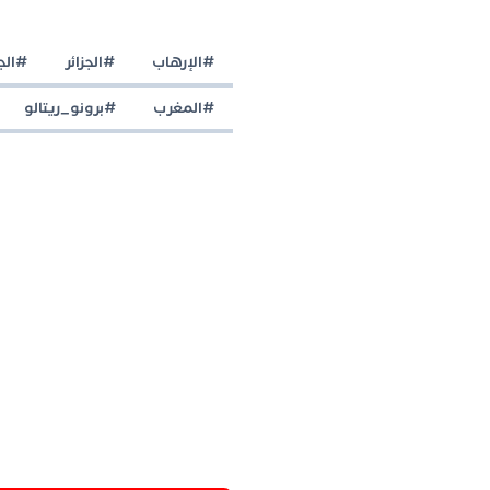
#الإرهاب
#الجزائر
#الج
#المغرب
#برونو_ريتالو