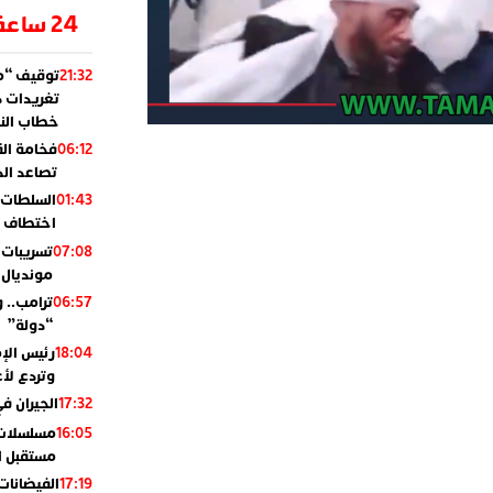
24 ساعة
توقيف “مو
21:32
تغريدات د
خطاب النظ
فخامة ال
06:12
تصاعد ال
السلطات 
01:43
اختطاف ب
تسريبات 
07:08
مونديال 2010
ترامب.. 
06:57
“دولة”
رئيس الإ
18:04
وتردع لأع
الجيران في
17:32
مسلسلات 
16:05
مستقبل ال
الفيضانات
17:19