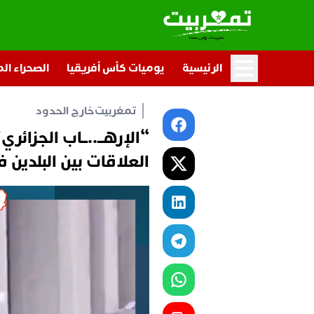
الرئيسية
يوميات كأس أفريقيا
الصحراء ال
تمغربيت
خارج الحدود
“الإرهــ..ــاب الجزائ
العلاقات بين البلدين 