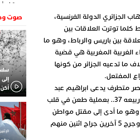
وتطرح أسئ
حكرونا ال
23:26
ب الجزائري الدولة الفرنسية،
صوت وص
الجزائر ب
انطلاق رحل
18:19
 كلما توترت العلاقات بين
وسقوط سر
علاقة بين باريس والرباط، وهو ما
الإعلامي
02:06
الركراكي
 الغربية المغربية هي قضية
01:55
السبت 1 فبراير 2025 - 1
هي الوجه
اف ما تدعيه الجزائر من كونها
الاعلامي
14:37
ع المفتعل.
لاعبوا ال
إلى 
صر متطرف يدعى ابراهيم عبد
أكن 
الناصر وهو جزائري في ربيعه 37.. بعملية طعن في قلب
 وهو ما أدى إلى مقتل مواطن
برتغالي عمره 69 سنة.. وجرح 5 آخرين جراح اثنين منهم
الإثنين 18 نوفمبر 2024 - 