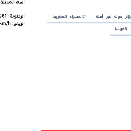
اسم المدينة
الرطوبة :
61
%
زائر_دولة_غير_آمنة
#الصحراء_المغربية
الرياح :
km/h
#فرنسا