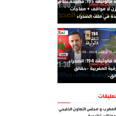
الثقة فالوثيقة 195: فضيحة نظام
زن لا مواقف + مفاجآت
ة في ملف الصحراء
202 - 11:56
الثقة فالوثيقة 194: الصحراء
قية المغربية -حقائق
ئق-
عليقات
لمغرب و مجلس التعاون الخليجي
ما الاستراتيجية