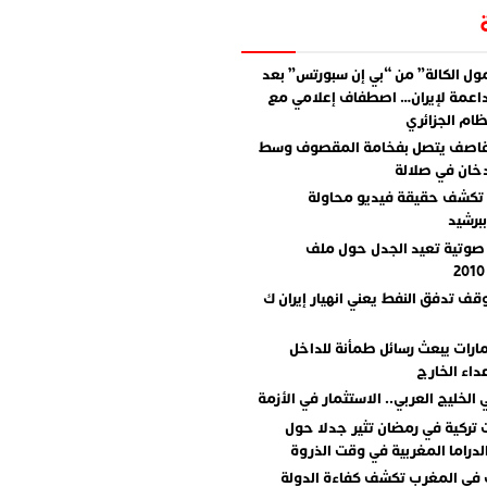
ل الكالة” من “بي إن سبورتس” بعد
اعمة لإيران… اصطفاف إعلامي مع
ام الجزائري
قاصف يتصل بفخامة المقصوف وسط
دخان في صلالة
تكشف حقيقة فيديو محاولة
برشيد
صوتية تعيد الجدل حول ملف
وقف تدفق النفط يعني انهيار إيران ك
مارات يبعث رسائل طمأنة للداخل
داء الخارج
 الخليج العربي.. الاستثمار في الأزمة
تركية في رمضان تثير جدلا حول
دراما المغربية في وقت الذروة
 في المغرب تكشف كفاءة الدولة