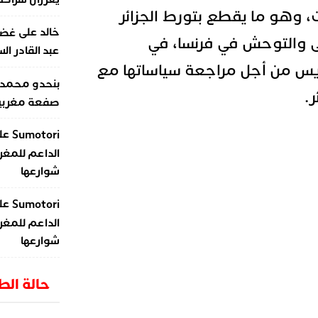
تقباله 10 مرات، وهو ما يقطع بتورط الجزائر
على
خالد
غضب
 والتوحش في فرنسا، في
عبد القادر ال
يس من أجل مراجعة سياساتها مع
بنحدو محمد
ر.
صفعة مغربية 
عل
Sumotori
الداعم للمغر
شوارعها
عل
Sumotori
الداعم للمغر
شوارعها
حالة ال