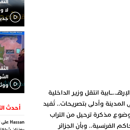
لا و
جديد
الأربعاء 13 نوفمبر 4
الشر
ووثا
رهـ..ــابية انتقل وزير الداخلية
ى المدينة وأدلى بتصريحات.. تُفيد
أحدث الت
ضوع مذكرة ترحيل من التراب
على
Hassan
ا
م الفرنسية.. وبأن الجزائر
يعززان شراكته