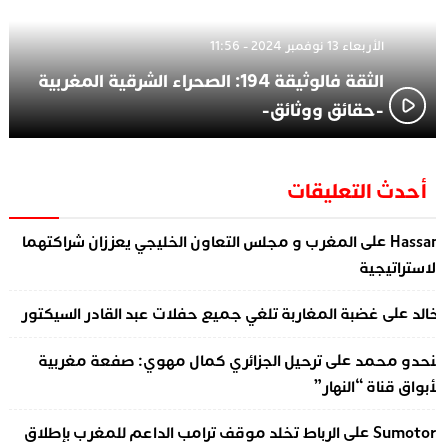
الأربعاء 13 نوفمبر 2024 - 11:56
الثقة فالوثيقة 194: الصحراء الشرقية المغربية
-حقائق ووثائق-
أحدث التعليقات
على
Hassa
المغرب و مجلس التعاون الخليجي يعززان شراكتهما
لاستراتيجية
على
الد
غضبة المغاربة تلغي جميع حفلات عبد القادر السيكتور
على
نحدو محمد
ترحيل الجزائري كمال مهوي: صفعة مغربية
أبواق قناة “النهار”
على
Sumotor
الرباط تخلد موقف ترامب الداعم للمغرب بإطلاق