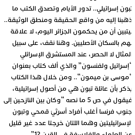
بون إسرائيلي.. تدور الأيام وتصدق الكتب ما
هبنا إليه من واقع الحقيقة ومنطق الوثيقة..
يتبين أن من يحكمون الجزائر اليوم، لا علاقة
هم بالسكان الأصليين. وهنا نقف، على سبيل
لمثال لا الحصر، عند المستشرق الإسرائلي
إسرائيل ولفنسون” والذي ألف كتاب بعنوان
موسى بن ميمون
“.. ومن خلال هذا الكتاب
ذكر بأن عائلة تبون هي من أصول إسرائيلية،
فيقول في ص 5 ما نصه “وكان بين النازحين إلى
نوب فرنسا أغلب أفراد أسرتَيْ قمحي وتبون
لإسرائيليتين وهما اللتان خرجتا عدد غير قليل
ن العلماء والفلاسفة في القرن 12”.