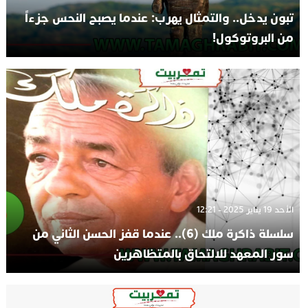
تبون يدخل.. والتمثال يهرب: عندما يصبح النحس جزءاً
من البروتوكول!
الأحد 19 يناير 2025 - 12:21
سلسلة ذاكرة ملك (6).. عندما قفز الحسن الثاني من
سور المعهد للالتحاق بالمتظاهرين