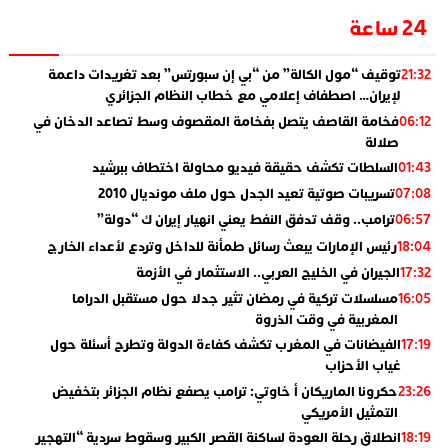
24 ساعة
توقيف “مول الكالة” من “بي إن سبورتس” بعد تغريدات داعمة
21:32
لإيران… اصطفاف إعلامي مع خطاب النظام الجزائري
فخامة القاصف يتصل بفخامة المقصوف وسط تصاعد الدخان في
06:12
صلالة
السلطات تكشف حقيقة فيديو محاولة اختطاف ببرشيد
01:43
تسريبات صوتية تعيد الجدل حول ملف مونديال 2010
07:08
ترامب.. وقف تدفق النفط يعني انهيار إيران ك “دولة”
06:57
رئيس الإمارات يبعث رسائل طمأنة للداخل وتردع لأعداء الخارج
18:04
الجيران في الخليج العربي.. الاستثمار في الأزمة
17:32
مسلسلات تركية في رمضان تثير جدلا حول مستقبل الدراما
16:05
المغربية في وقت الذروة
الفيضانات في المغرب تكشف كفاءة الدولة وتطرح أسئلة حول
17:19
غياب الأحزاب
حكرونا الماريكان أ خاوتي: ترامب يصفع نظام الجزائر بتخفيض
23:26
التمثيل الأمريكي
انطلاق رحلة العودة لساكنة القصر الكبير وسقوط سردية “التهجير
18:19