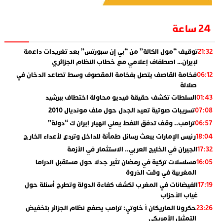
24 ساعة
توقيف “مول الكالة” من “بي إن سبورتس” بعد تغريدات داعمة
21:32
لإيران… اصطفاف إعلامي مع خطاب النظام الجزائري
فخامة القاصف يتصل بفخامة المقصوف وسط تصاعد الدخان في
06:12
صلالة
السلطات تكشف حقيقة فيديو محاولة اختطاف ببرشيد
01:43
تسريبات صوتية تعيد الجدل حول ملف مونديال 2010
07:08
ترامب.. وقف تدفق النفط يعني انهيار إيران ك “دولة”
06:57
رئيس الإمارات يبعث رسائل طمأنة للداخل وتردع لأعداء الخارج
18:04
الجيران في الخليج العربي.. الاستثمار في الأزمة
17:32
مسلسلات تركية في رمضان تثير جدلا حول مستقبل الدراما
16:05
المغربية في وقت الذروة
الفيضانات في المغرب تكشف كفاءة الدولة وتطرح أسئلة حول
17:19
غياب الأحزاب
حكرونا الماريكان أ خاوتي: ترامب يصفع نظام الجزائر بتخفيض
23:26
التمثيل الأمريكي