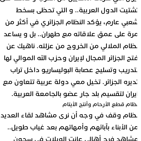
شتيت الدول العربية.. و التي تحظى بسخط
عبي عارم، يؤكد النظام الجزائري في أكثر من
رة على عمق علاقاته مع طهران.. بل و يساعد
ظام الملالي من الخروج من عزلته.
ناهيك عن
تح الجزائر المجال لإيران وحزب الله الموالي لها
تدريب وتسليح عصابة البوليساريو داخل تراب
ديره الجزائر.
تخيل معي دولة عربية تتعاون مع
يران لتقسيم بلد جار عضو بالجامعة العربية.
ظام قطع الأرحام وأنتج الأيتام
ظام وقف في وجه أن نرى مشاهد لقاء العديد
ن الأبناء بآبائهم وأمهاتهم بعد غياب طويل..
شاهد فرح أهالي عانت الويلات في سجون