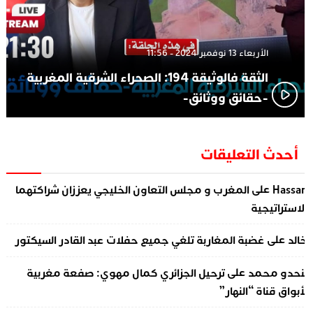
الأربعاء 13 نوفمبر 2024 - 11:56
الثقة فالوثيقة 194: الصحراء الشرقية المغربية
-حقائق ووثائق-
أحدث التعليقات
على
Hassa
المغرب و مجلس التعاون الخليجي يعززان شراكتهما
لاستراتيجية
على
الد
غضبة المغاربة تلغي جميع حفلات عبد القادر السيكتور
على
نحدو محمد
ترحيل الجزائري كمال مهوي: صفعة مغربية
أبواق قناة “النهار”