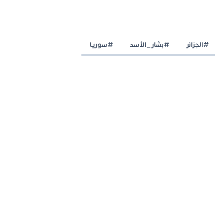
#الجزائر
#بشار_الأسد
#سوريا