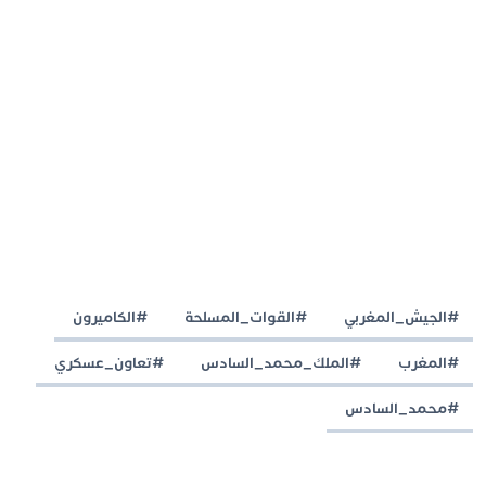
#الجيش_المغربي
#القوات_المسلحة
#الكاميرون
#المغرب
#الملك_محمد_السادس
#تعاون_عسكري
#محمد_السادس