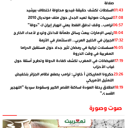
صلالة
السلطات تكشف حقيقة فيديو محاولة اختطاف ببرشيد
01:43
تسريبات صوتية تعيد الجدل حول ملف مونديال 2010
07:08
ترامب.. وقف تدفق النفط يعني انهيار إيران ك “دولة”
06:57
رئيس الإمارات يبعث رسائل طمأنة للداخل وتردع لأعداء الخارج
18:04
الجيران في الخليج العربي.. الاستثمار في الأزمة
17:32
مسلسلات تركية في رمضان تثير جدلا حول مستقبل الدراما
16:05
المغربية في وقت الذروة
الفيضانات في المغرب تكشف كفاءة الدولة وتطرح أسئلة حول
17:19
غياب الأحزاب
حكرونا الماريكان أ خاوتي: ترامب يصفع نظام الجزائر بتخفيض
23:26
التمثيل الأمريكي
انطلاق رحلة العودة لساكنة القصر الكبير وسقوط سردية “التهجير
18:19
القسري”
الإعلامي جمال اسطيفي.. هذا هو خليفة الركراكي
02:06
صوت وصورة
​”لارام”.. 3 خطوط أخرى نحو إسبانيا وهذه هي الوجهات
01:55
الجديدة
الاعلامي حسن فاتح.. لهذا السبب يرفض بعض لاعبوا المنتخب
14:37
تعيين السكتيوي