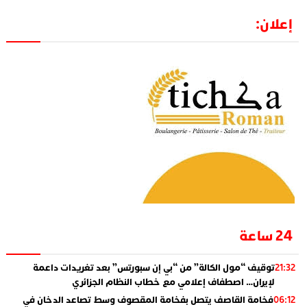
إعلان:
24 ساعة
توقيف “مول الكالة” من “بي إن سبورتس” بعد تغريدات داعمة
21:32
لإيران… اصطفاف إعلامي مع خطاب النظام الجزائري
فخامة القاصف يتصل بفخامة المقصوف وسط تصاعد الدخان في
06:12