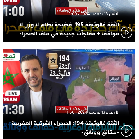
الإثنين 18 نوفمبر 2024 - 12:00
الثقة فالوثيقة 195: فضيحة نظام لا وزن لا
مواقف + مفاجآت جديدة في ملف الصحراء
الأربعاء 13 نوفمبر 2024 - 11:56
الثقة فالوثيقة 194: الصحراء الشرقية المغربية
-حقائق ووثائق-