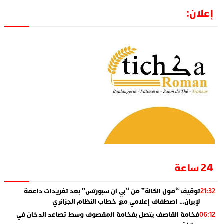
إعلان:
24 ساعة
توقيف “مول الكالة” من “بي إن سبورتس” بعد تغريدات داعمة
21:32
لإيران… اصطفاف إعلامي مع خطاب النظام الجزائري
فخامة القاصف يتصل بفخامة المقصوف وسط تصاعد الدخان في
06:12