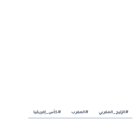
#الزليج_المغربي
#المغرب
#كأس_إفريقيا