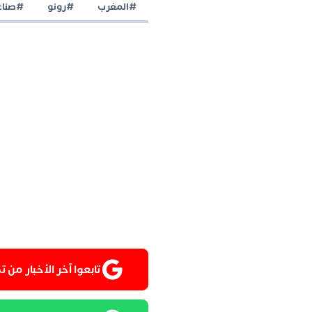
#المغرب
#رونو
#صناع
تابعوا آخر الأخبار من تمغربيت