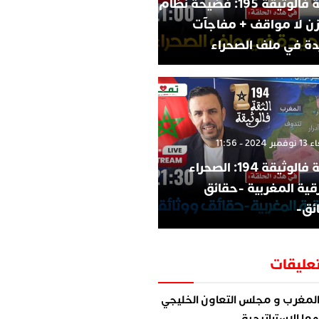
الثقة فالوثيقة 195: فضيحة نظام
زن لا مواقف + مفاجآت
ة في ملف الصحراء
202 - 11:56
الثقة فالوثيقة 194: الصحراء
قية المغربية -حقائق
ئق-
عليقات
لمغرب و مجلس التعاون الخليجي
ما الاستراتيجية