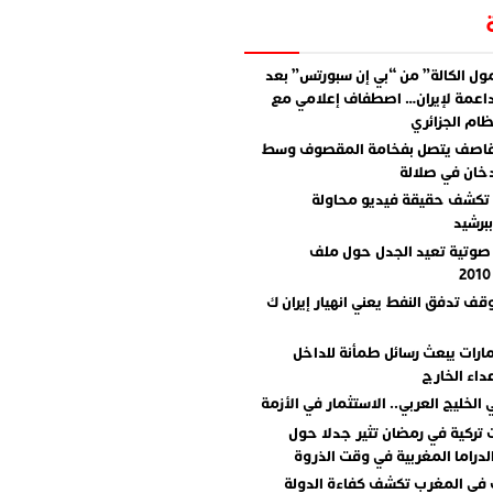
ل الكالة” من “بي إن سبورتس” بعد
اعمة لإيران… اصطفاف إعلامي مع
ام الجزائري
قاصف يتصل بفخامة المقصوف وسط
دخان في صلالة
تكشف حقيقة فيديو محاولة
برشيد
صوتية تعيد الجدل حول ملف
وقف تدفق النفط يعني انهيار إيران ك
مارات يبعث رسائل طمأنة للداخل
داء الخارج
 الخليج العربي.. الاستثمار في الأزمة
تركية في رمضان تثير جدلا حول
دراما المغربية في وقت الذروة
 في المغرب تكشف كفاءة الدولة