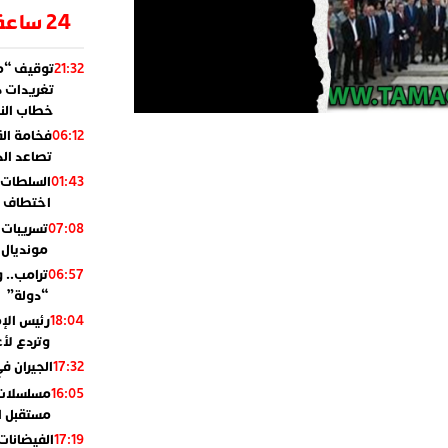
24 ساعة
توقيف “مو
21:32
تغريدات د
خطاب النظ
فخامة ال
06:12
تصاعد ال
السلطات 
01:43
اختطاف ب
تسريبات 
07:08
مونديال 2010
ترامب.. 
06:57
“دولة”
رئيس الإ
18:04
وتردع لأع
الجيران في
17:32
مسلسلات 
16:05
مستقبل ال
الفيضانات
17:19