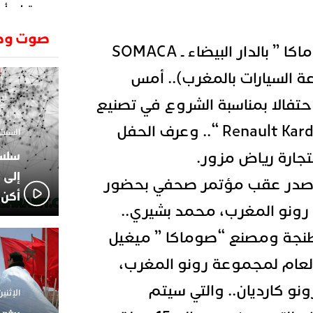
وتطرح أسئ
حكرونا ال
23:26
صوت وص
الجزائر ب
شهد مصنع شركة “صوماكا ” بالدار البيضاء ـ SOMACA
انطلاق رحل
18:19
وسقوط سر
ة السيارات بالمغرب).. أمس
الإعلامي
02:06
معة 8 نونبر 2024، احتفالا بمناسبة الشروع في تصنيع
الركراكي
01:55
سيارة رونو كارديا ” Renault Kardian “.. وعرف الحفل
السبت 1 فبراير 2025 - 1
هي الوجه
تجارة رياض مزور.
الاعلامي
14:37
لاعبوا ال
إلى 
غ صدر عقب مؤتمر صحفي بحضور
أكن 
رونو المغرب، محمد بشيري..
طنجة ومصنع “صوماكا ” ميغيل
 العام لمجموعة رونو المغرب،
ونو كارديان.. والتي سيتم
الإثنين 18 نوفمبر 2024 - 