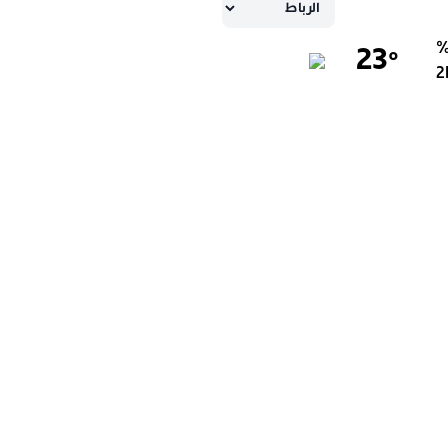
23
°
2