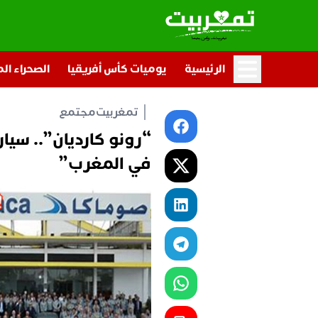
الرئيسية
يوميات كأس أفريقيا
الصحراء ال
تمغربيت
مجتمع
“رونو كارديان”.. سيا
في المغرب”