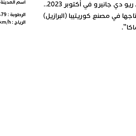
اسم المدينة
2027” لعلامة رونو في ريو دي جانيرو في أكتوبر 2023..
جها في مصنع كوريتيبا (البرازيل)
الرطوبة :
79
%
الرياح :
km/h
كا”.