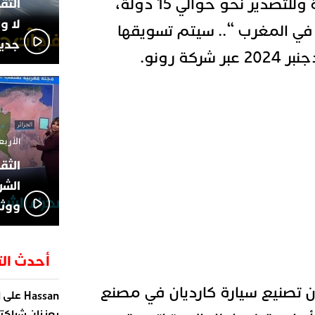
توجيهها للسوق المحلية وللتصدير نحو حوالي 15 دولة،
لا و
في المغرب “.. سيتم تسويقها
جديد
كة رونو.
الأربعاء 13 نوفمبر 4
الشر
ووثا
أحدث الت
 تصنيع سيارة كارديان في مصنع
على
Hassan
ا
يعززان شراكته