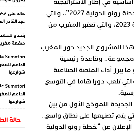
ساسية في إطار الاستراتيجية
الدولية لعلامة رونو “خطة رونو الدولية 2027”.. والتي
على
خالد
غضب
عبد القادر ال
تم الإعلان عنها في سنة 2023، والتي تعتبر المغرب من
بنحدو محمد
صفعة مغربية 
هذا المشروع الجديد دور المغرب
عل
Sumotori
مجموعة.. وقاعدة رئيسية
الداعم للمغر
ا يبرز أداء المنصة الصناعية
شوارعها
والتي تلعب دورا هاما في التوسع
عل
Sumotori
نسية.
الداعم للمغر
شوارعها
 الجديدة النموذج الأول من بين
لتي يتم تصنيعها على نطاق واسع..
حالة ال
الإعلان عن “خطة رونو الدولية