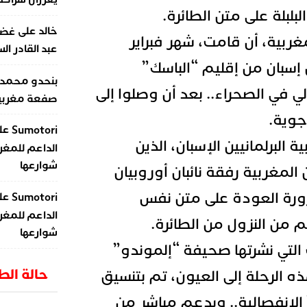
البلبلة على متن الطائرة.
على
خالد
غضب
ربية، أن قامت، شهر فبراير
عبد القادر ال
 إسبان من إقليم “الباسك”
بنحدو محمد
ي في الصحراء.. بعد أن وصلوا إلى
صفعة مغربية 
جوية.
عل
Sumotori
 البرلمانيين الإسبان، الذين
الداعم للمغر
شوارعها
المغربية رفقة نائبان أوروبيان
ضرورة العودة على متن نفس
عل
Sumotori
الداعم للمغر
م من النزول من الطائرة.
شوارعها
تي نشرتها صحيفة “إلموندو”
حالة ال
ذه الرحلة إلى العيون، تم بتنسيق
الانفصالية.. وبدعم مباشر من