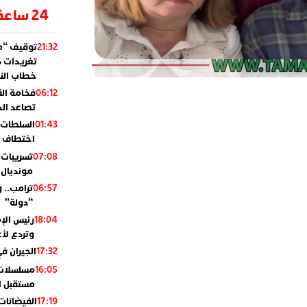
24 ساعة
توقيف “مو
21:32
تغريدات د
خطاب النظ
فخامة ال
06:12
تصاعد ال
السلطات 
01:43
اختطاف ب
تسريبات 
07:08
مونديال 2010
ترامب.. 
06:57
“دولة”
رئيس الإ
18:04
وتردع لأع
الجيران في
17:32
مسلسلات 
16:05
مستقبل ال
الفيضانات
17:19