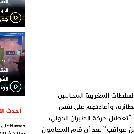
لا و
جديد
الأربعاء 13 نوفمبر 4
الشر
ووثا
سلطات المغربية المحامين
لطائرة، وأعادتهم على نفس
أحدث الت
ـ “تعطيل حركة الطيران الدولي،
على
Hassan
ا
ن عواقب” بعد أن قام المحامون
يعززان شراكته