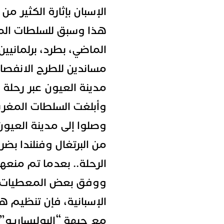
الإسبان بإثارة الكثير من 
هذا وسبق للسلطات المغ
الماضي، بطرد، برلمانيين
مساندين للطرح الانفصال
مدينة العيون عبر رحلة 
وأبلغت السلطات المغربية
وصلوا إلى مدينة العيون 
من البرتغال وفنلندا ب
الرحلة.. بعدما تم منعه
ووفق بعض المعطيات ال
الإسبانية، فإن تنظيم ه
مع جبهة “البوليساريو” 