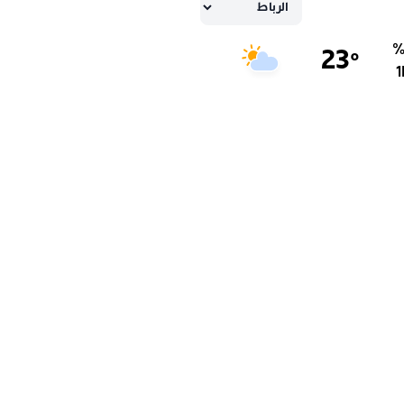
23
°
1