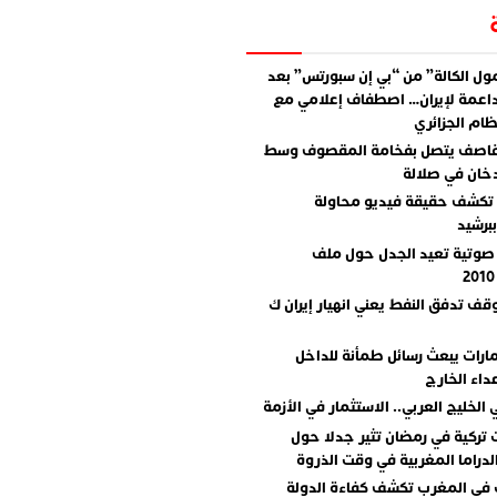
ل الكالة” من “بي إن سبورتس” بعد
اعمة لإيران… اصطفاف إعلامي مع
ام الجزائري
قاصف يتصل بفخامة المقصوف وسط
دخان في صلالة
تكشف حقيقة فيديو محاولة
برشيد
صوتية تعيد الجدل حول ملف
وقف تدفق النفط يعني انهيار إيران ك
مارات يبعث رسائل طمأنة للداخل
داء الخارج
 الخليج العربي.. الاستثمار في الأزمة
تركية في رمضان تثير جدلا حول
دراما المغربية في وقت الذروة
 في المغرب تكشف كفاءة الدولة