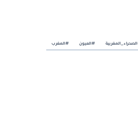
لصحراء_المغربية
#العيون
#المغرب