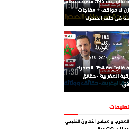
الثقة فالوثيقة 195: فضيحة نظام
زن لا مواقف + مفاجآت
ة في ملف الصحراء
202 - 11:56
الثقة فالوثيقة 194: الصحراء
قية المغربية -حقائق
ئق-
عليقات
لمغرب و مجلس التعاون الخليجي
ما الاستراتيجية