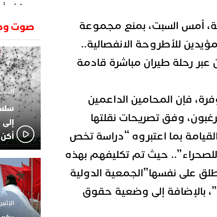
وتطرح أسئ
حكرونا ال
23:26
ة، أمس السبت، بمنع مجموعة
صوت وص
الجزائر ب
انطلاق رحل
18:19
مؤيدين للأطروحة الانفصالية..
وسقوط سر
عبر رحلة طيران مباشرة قادمة
الإعلامي
02:06
الركراكي
01:55
السبت 1 فبراير 2025 - 1
هي الوجه
رة، فإن المحامين الداعمين
الاعلامي
14:37
يرغبون، وفق تصريحات نقلتها
لاعبوا ال
إلى 
 القيامة بما اعتبروه “دراسة تخص
أكن 
 للصحراء”.. حيث تم تكليفهم بهذه
ق على نفسها”الجمعية الدولية
”، بالإضافة إلى وضعية حقوق
الإثنين 18 نوفمبر 2024 - 