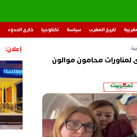
مغربية
تاريخ المغرب
سياسة
تكنلوجيا
خارج الحدود
إعلان:
ية
 لمناورات محامون موالون