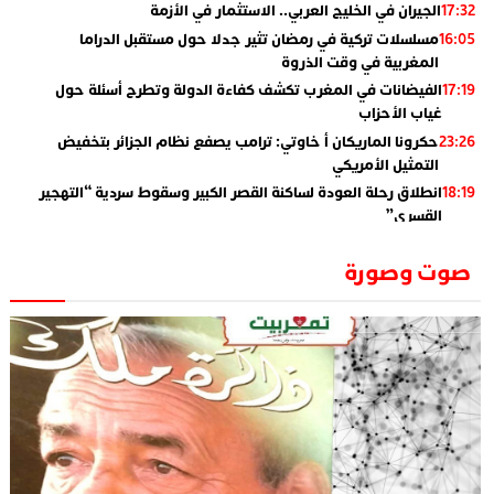
الجيران في الخليج العربي.. الاستثمار في الأزمة
17:32
مسلسلات تركية في رمضان تثير جدلا حول مستقبل الدراما
16:05
المغربية في وقت الذروة
الفيضانات في المغرب تكشف كفاءة الدولة وتطرح أسئلة حول
17:19
غياب الأحزاب
حكرونا الماريكان أ خاوتي: ترامب يصفع نظام الجزائر بتخفيض
23:26
التمثيل الأمريكي
انطلاق رحلة العودة لساكنة القصر الكبير وسقوط سردية “التهجير
18:19
القسري”
الإعلامي جمال اسطيفي.. هذا هو خليفة الركراكي
02:06
صوت وصورة
​”لارام”.. 3 خطوط أخرى نحو إسبانيا وهذه هي الوجهات
01:55
الجديدة
الاعلامي حسن فاتح.. لهذا السبب يرفض بعض لاعبوا المنتخب
14:37
تعيين السكتيوي