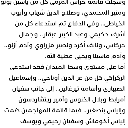
سجلت قائمة حراس المرمى كل من ياسين بونو
منير المحمدي، وصلاح الدين شهاب وأيوب
لخياطي.. وفي الدفاع تم استدعاء كل من
شرف حكيمي وعبد الكبير عبقار.. وجمال
ركاس، ونايف أكرد ونصير مزراوي وآدم أزنو..
آدم ماسينا ويحيى عطية الله.
ما على مستوى وسط الميدان فقد استدعى
لركراكي كل من عز الدين أوناحي.. وإسماعيل
لصيباري وأسامة تيرغالين.. إلى جانب سفيان
مرابط وبلال الخنوس وأمير ريتشاردسون
إلياس بنصغير.. فيما قائمة المهاجمين ضمت
لياس أخوماش وسفيان رحيمي ويوسف