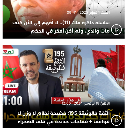
السبت 1 فبراير 2025 - 09:41
سلسلة ذاكرة ملك (11).. لا أفهم إلى الآن كيف
مات والدي، ولم أكن أفكر في الحكم
الإثنين 18 نوفمبر 2024 - 12:00
الثقة فالوثيقة 195: فضيحة نظام لا وزن لا
مواقف + مفاجآت جديدة في ملف الصحراء