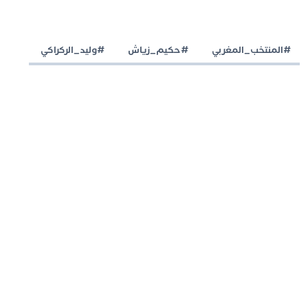
#المنتخب_المغربي
#حكيم_زياش
#وليد_الركراكي