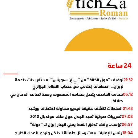
24 ساعة
توقيف “مول الكالة” من “بي إن سبورتس” بعد تغريدات داعمة
21:32
لإيران… اصطفاف إعلامي مع خطاب النظام الجزائري
فخامة القاصف يتصل بفخامة المقصوف وسط تصاعد الدخان في
06:12
صلالة
السلطات تكشف حقيقة فيديو محاولة اختطاف ببرشيد
01:43
تسريبات صوتية تعيد الجدل حول ملف مونديال 2010
07:08
ترامب.. وقف تدفق النفط يعني انهيار إيران ك “دولة”
06:57
رئيس الإمارات يبعث رسائل طمأنة للداخل وتردع لأعداء الخارج
18:04