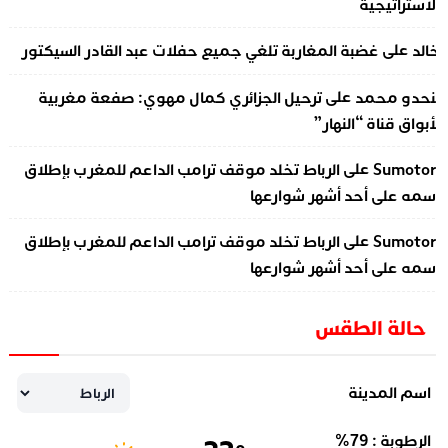
لاستراتيجية
على
الد
غضبة المغاربة تلغي جميع حفلات عبد القادر السيكتور
على
نحدو محمد
ترحيل الجزائري كمال مهوي: صفعة مغربية
أبواق قناة “النهار”
على
Sumotor
الرباط تخلد موقف ترامب الداعم للمغرب بإطلاق
سمه على أحد أشهر شوارعها
على
Sumotor
الرباط تخلد موقف ترامب الداعم للمغرب بإطلاق
سمه على أحد أشهر شوارعها
حالة الطقس
اسم المدينة
الرطوبة :
79
%