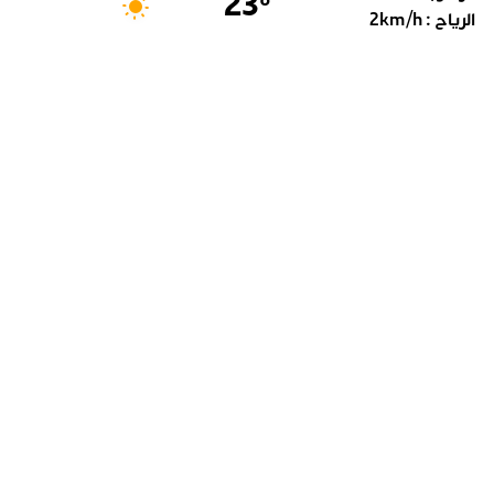
23
°
الرياح :
km/h
2