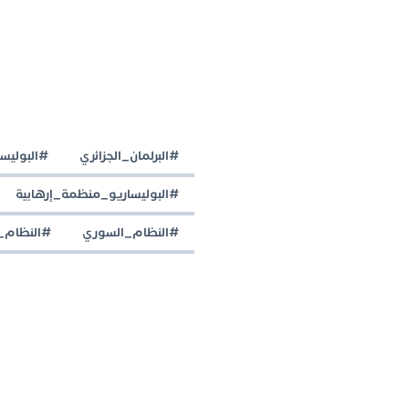
#البرلمان_الجزائري
#البوليسا
#البوليساريو_منظمة_إرهابية
#النظام_السوري
#النظام_