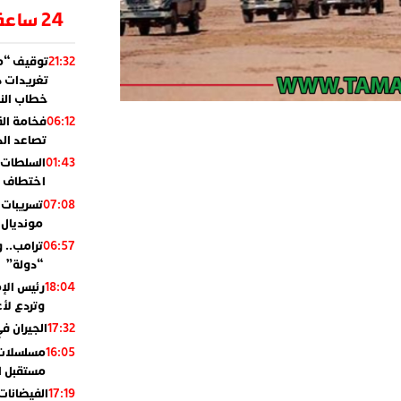
24 ساعة
توقيف “مو
21:32
تغريدات د
خطاب النظ
فخامة ال
06:12
تصاعد ال
السلطات 
01:43
اختطاف ب
تسريبات 
07:08
مونديال 2010
ترامب.. 
06:57
“دولة”
رئيس الإ
18:04
وتردع لأع
الجيران في
17:32
مسلسلات 
16:05
مستقبل ال
الفيضانات
17:19