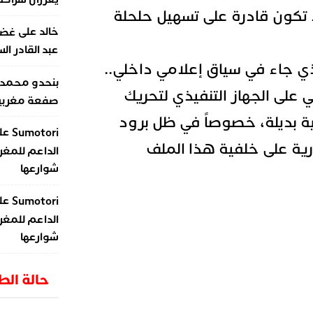
تكون قادرة على تسهيل حلحلة
على
خالد
غضب
عبد القادر ال
ي جاء في سياق إعلامي داخلي..
بنحدو محمد
ي على الجهاز التنفيذي لتحريك
صفعة مغربية 
ة بديلة، خصوصاً في ظل برود
عل
Sumotori
ورية على خلفية هذا الملف
الداعم للمغر
شوارعها
عل
Sumotori
الداعم للمغر
شوارعها
حالة ال