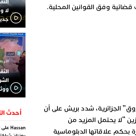
 قضائية وفق القوانين المحلية.
لا و
جديد
الأربعاء 13 نوفمبر 4
الشر
ووثا
ق” الجزائرية، شدد بريش على أن
أحدث الت
ين “لا يحتمل المزيد من
على
Hassan
ا
قرة بحكم علاقاتها الدبلوماسية
يعززان شراكته