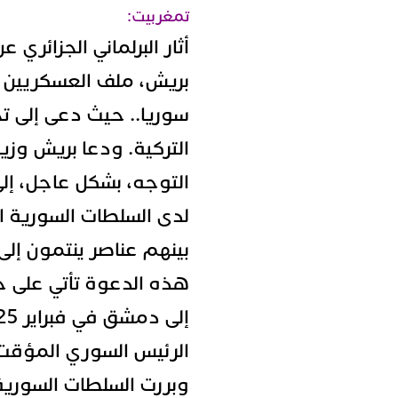
تمغربيت:
أثار البرلماني الجزائري ع
بريش، ملف العسكريين “
سوريا.. حيث دعى إلى تح
التركية. ودعا بريش وزي
التوجه، بشكل عاجل، إل
لدى السلطات السورية ا
بينهم عناصر ينتمون إلى 
هذه الدعوة تأتي على خ
الرئيس السوري المؤقت 
وبررت السلطات السورية 