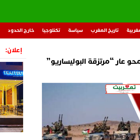
مغربية
تاريخ المغرب
سياسة
تكنلوجيا
خارج الحدود
إعلان:
 لمحو عار “مرتزقة البوليساريو”