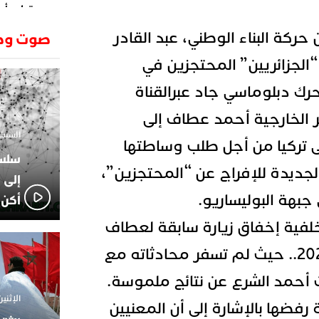
وتطرح أسئ
حكرونا ال
23:26
ن حركة البناء الوطني، عبد القادر
صوت وص
الجزائر ب
انطلاق رحل
18:19
الجزائريين” المحتجزين في
وسقوط سر
رك دبلوماسي جاد عبرالقناة
الإعلامي
02:06
الركراكي
ر الخارجية أحمد عطاف إلى
01:55
السبت 1 فبراير 2025 - 1
هي الوجه
ى تركيا من أجل طلب وساطتها
الاعلامي
14:37
لجديدة للإفراج عن “المحتجزين”،
لاعبوا ال
إلى 
جبهة البوليساريو.
أكن 
لفية إخفاق زيارة سابقة لعطاف
إلى دمشق في فبراير 2025.. حيث لم تسفر محادثاته مع
أحمد الشرع عن نتائج ملموسة.
الإثنين 18 نوفمبر 2024 - 
رفضها بالإشارة إلى أن المعنيين