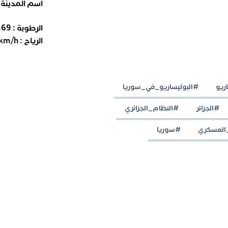
اسم المدينة
الرطوبة :
69
%
الرياح :
km/h
ريو
#البوليساريو_في_سوريا
#الجزائر
#النظام_الجزائري
العسكري
#سوريا