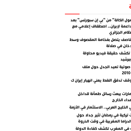
ل الكالة” من “بي إن سبورتس” بعد
اعمة لإيران… اصطفاف إعلامي مع
ام الجزائري
قاصف يتصل بفخامة المقصوف وسط
دخان في صلالة
تكشف حقيقة فيديو محاولة
برشيد
صوتية تعيد الجدل حول ملف
وقف تدفق النفط يعني انهيار إيران ك
مارات يبعث رسائل طمأنة للداخل
داء الخارج
 الخليج العربي.. الاستثمار في الأزمة
تركية في رمضان تثير جدلا حول
دراما المغربية في وقت الذروة
 في المغرب تكشف كفاءة الدولة