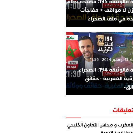
الثقة فالوثيقة 195: فضيحة نظام
زن لا مواقف + مفاجآت
ة في ملف الصحراء
202 - 11:56
الثقة فالوثيقة 194: الصحراء
قية المغربية -حقائق
ئق-
عليقات
لمغرب و مجلس التعاون الخليجي
ما الاستراتيجية