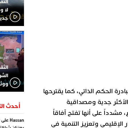
لا و
جديد
الأربعاء 13 نوفمبر 4
الشر
ووثا
بادرة الحكم الذاتي، كما يقترحها
“الأكثر جدية ومصداقية
أحدث الت
 مشدداً على أنها تفتح آفاقاً
على
Hassan
ا
 الإقليمي وتعزيز التنمية في
يعززان شراكته