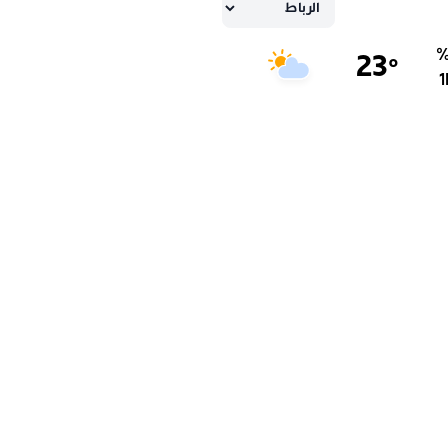
23
°
1