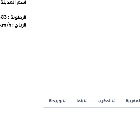
اسم المدينة
الرطوبة :
83
%
الرياح :
km/h
مغربية
#المغرب
#بنما
#بوريطة