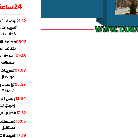
24 ساعة
توقيف “مو
21:32
تغريدات د
خطاب النظ
فخامة ال
06:12
تصاعد ال
السلطات 
01:43
اختطاف ب
تسريبات 
07:08
مونديال 2010
ترامب.. 
06:57
“دولة”
رئيس الإ
18:04
وتردع لأع
الجيران في
17:32
مسلسلات 
16:05
مستقبل ال
الفيضانات
17:19