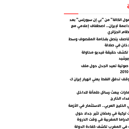
ل الكالة” من “بي إن سبورتس” بعد
اعمة لإيران… اصطفاف إعلامي مع
ام الجزائري
قاصف يتصل بفخامة المقصوف وسط
دخان في صلالة
تكشف حقيقة فيديو محاولة
برشيد
صوتية تعيد الجدل حول ملف
وقف تدفق النفط يعني انهيار إيران ك
مارات يبعث رسائل طمأنة للداخل
داء الخارج
 الخليج العربي.. الاستثمار في الأزمة
تركية في رمضان تثير جدلا حول
دراما المغربية في وقت الذروة
 في المغرب تكشف كفاءة الدولة