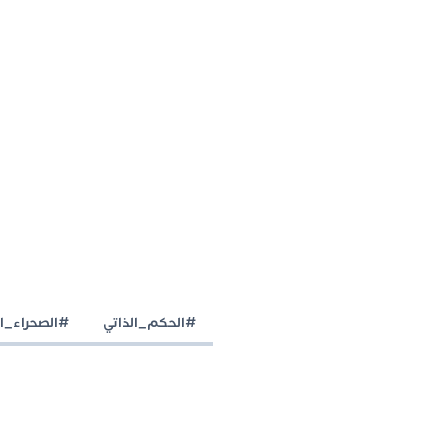
#الحكم_الذاتي
#الصحراء_ال