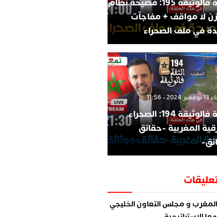
الثقة فالوثيقة 195: فضيحة نظام
زن لا مواقف + مفاجآت
ة في ملف الصحراء
202 - 11:56
الثقة فالوثيقة 194: الصحراء
قية المغربية -حقائق
ئق-
عليقات
لمغرب و مجلس التعاون الخليجي
ما الاستراتيجية