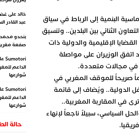
على
خالد
غضب
ماسية البنمية إلى الرباط في سياق
عبد القادر ال
لتعاون الثنائي بين البلدين.. وتنسيق
بنحدو محمد
قضايا الإقليمية والدولية ذات
صفعة مغربية 
 اتفق الوزيران على مواصلة
عل
Sumotori
 في مجالات متعددة.
الداعم للمغر
شوارعها
اً صريحاً للموقف المغربي في
 الدولية.. ويُضاف إلى قائمة
عل
Sumotori
الداعم للمغر
رى في المقاربة المغربية..
شوارعها
حل السياسي، سبيلاً ناجعاً لإنهاء
حالة ال
ريقيا.