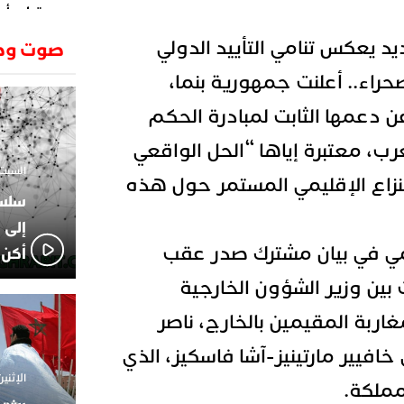
وتطرح أسئ
حكرونا ال
23:26
 يعكس تنامي التأييد الدولي
صوت وص
الجزائر ب
انطلاق رحل
18:19
حراء.. أعلنت جمهورية بنما،
وسقوط سر
ن 16 يونيو، عن دعمها الثابت لمبادرة الحكم
الإعلامي
02:06
الركراكي
غرب، معتبرة إياها “الحل الواقعي
01:55
السبت 1 فبراير 2025 - 1
هي الوجه
النزاع الإقليمي المستمر حول هذه
الاعلامي
14:37
لاعبوا ال
إلى 
ي في بيان مشترك صدر عقب
أكن 
ين وزير الشؤون الخارجية
غاربة المقيمين بالخارج، ناصر
خافيير مارتينيز-آشا فاسكيز، الذي
الإثنين 18 نوفمبر 2024 - 
مملكة.