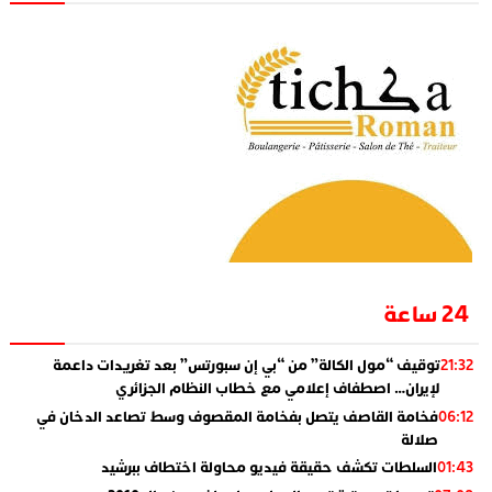
24 ساعة
توقيف “مول الكالة” من “بي إن سبورتس” بعد تغريدات داعمة
21:32
لإيران… اصطفاف إعلامي مع خطاب النظام الجزائري
فخامة القاصف يتصل بفخامة المقصوف وسط تصاعد الدخان في
06:12
صلالة
السلطات تكشف حقيقة فيديو محاولة اختطاف ببرشيد
01:43