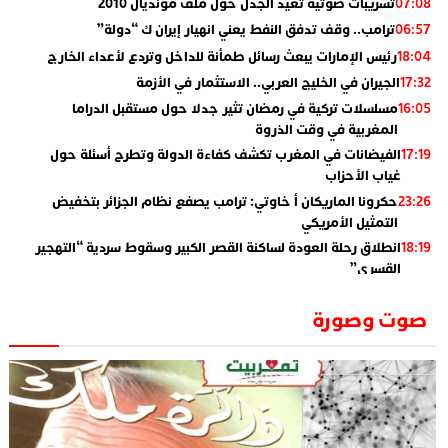
تسريبات صوتية تعيد الجدل حول ملف مونديال 2010
07:08
ترامب.. وقف تدفق النفط يعني انهيار إيران ك “دولة”
06:57
رئيس الإمارات يبعث رسائل طمأنة للداخل وتردع لأعداء الخارج
18:04
الجيران في الخليج العربي.. الاستثمار في الأزمة
17:32
مسلسلات تركية في رمضان تثير جدلا حول مستقبل الدراما
16:05
المغربية في وقت الذروة
الفيضانات في المغرب تكشف كفاءة الدولة وتطرح أسئلة حول
17:19
غياب الأحزاب
حكرونا الماريكان أ خاوتي: ترامب يصفع نظام الجزائر بتخفيض
23:26
التمثيل الأمريكي
انطلاق رحلة العودة لساكنة القصر الكبير وسقوط سردية “التهجير
18:19
القسري”
الإعلامي جمال اسطيفي.. هذا هو خليفة الركراكي
02:06
صوت وصورة
​”لارام”.. 3 خطوط أخرى نحو إسبانيا وهذه هي الوجهات
01:55
الجديدة
الاعلامي حسن فاتح.. لهذا السبب يرفض بعض لاعبوا المنتخب
14:37
تعيين السكتيوي