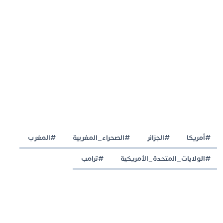
#أمريكا
#الجزائر
#الصحراء_المغربية
#المغرب
#الولايات_المتحدة_الأمريكية
#ترامب