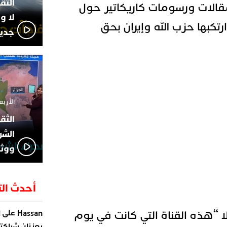
قالات ورسومات كاريكاتير حول
لا و
ارتكبها
حزب الله
وإيران بحق
جديد
الأربعاء 13 نوفمبر 4
الشر
ووثا
أحدث الت
على
 “هذه القناة التي كانت في يوم
Hassan
ا
يعززان شراكته