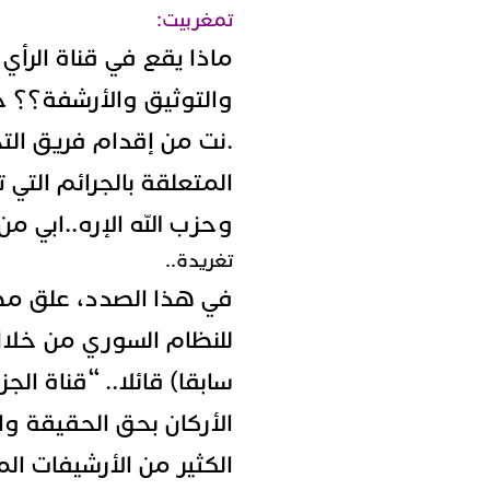
تمغربيت:
ماذا يقع في قناة الرأي و
والتوثيق والأرشفة؟؟ ح
.نت من إقدام فريق الت
المتعلقة بالجرائم التي 
وحزب الله الإره..ابي م
تغريدة..
في هذا الصدد، علق
مص
سابقا) قائلا.. “قناة ال
الأركان بحق الحقيقة وا