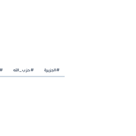
#الجزيرة
#حزب_الله
#ح