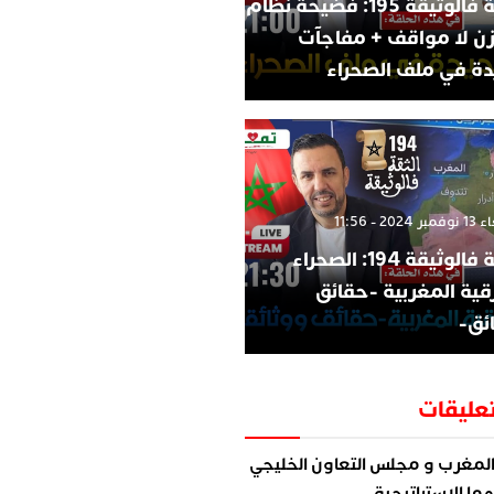
الثقة فالوثيقة 195: فضيحة نظام
زن لا مواقف + مفاجآت
ة في ملف الصحراء
202 - 11:56
الثقة فالوثيقة 194: الصحراء
قية المغربية -حقائق
ئق-
عليقات
لمغرب و مجلس التعاون الخليجي
ما الاستراتيجية