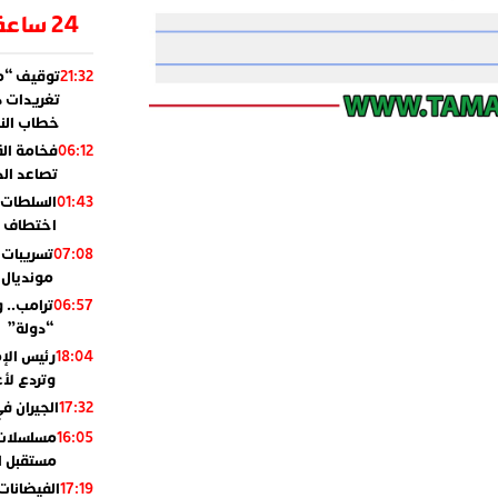
24 ساعة
توقيف “مو
21:32
تغريدات د
خطاب النظ
فخامة ال
06:12
تصاعد ال
السلطات 
01:43
اختطاف ب
تسريبات 
07:08
مونديال 2010
ترامب.. 
06:57
“دولة”
رئيس الإ
18:04
وتردع لأع
الجيران في
17:32
مسلسلات 
16:05
مستقبل ال
الفيضانات
17:19