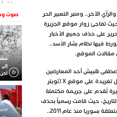
وتطرح أسئ
حكرونا ال
23:26
الرأي الآخر.. ومنبر التعبير الحر
صوت وص
الجزائر ب
انطلاق رحل
18:19
يث تفاجئ زوار موقع الجزيرة
وسقوط سر
حرير على حذف جميع الأخبار
الإعلامي
02:06
الركراكي
تورط فيها نظام بشار الأسد..
01:55
السبت 1 فبراير 2025 - 1
هي الوجه
ن مقالات الموقع.
الاعلامي
14:37
لاعبوا ال
إلى 
طفى هبيش
أحد المعارضين
أكن 
للنظام السوري من خلال تغريدة على موقع X (تويتر
جزيرة تُقدم على جريمة مكتملة
لتاريخ، حيث قامت رسمياً بحذف
الكثير من الأرشيفات المتعلقة بسوريا منذ عام 2011..
الإثنين 18 نوفمبر 2024 - 