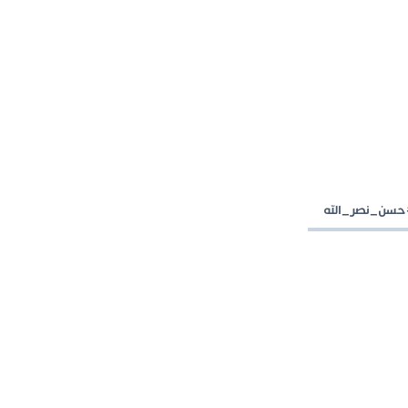
سن_نصر_الله