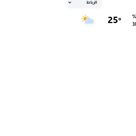
25
°
3