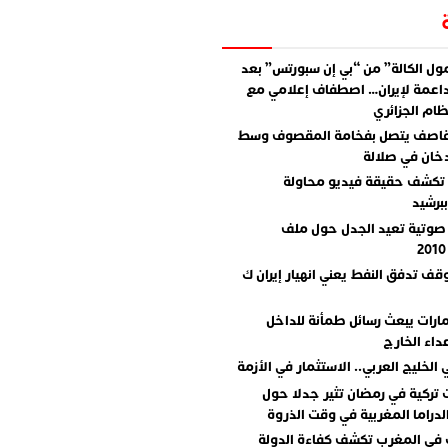
ل الكالة” من “بي إن سبورتس” بعد
اعمة لإيران… اصطفاف إعلامي مع
ام الجزائري
قاصف يتصل بفخامة المقصوف وسط
دخان في صلالة
تكشف حقيقة فيديو محاولة
برشيد
صوتية تعيد الجدل حول ملف
وقف تدفق النفط يعني انهيار إيران ك
مارات يبعث رسائل طمأنة للداخل
داء الخارج
 الخليج العربي.. الاستثمار في الأزمة
تركية في رمضان تثير جدلا حول
دراما المغربية في وقت الذروة
 في المغرب تكشف كفاءة الدولة