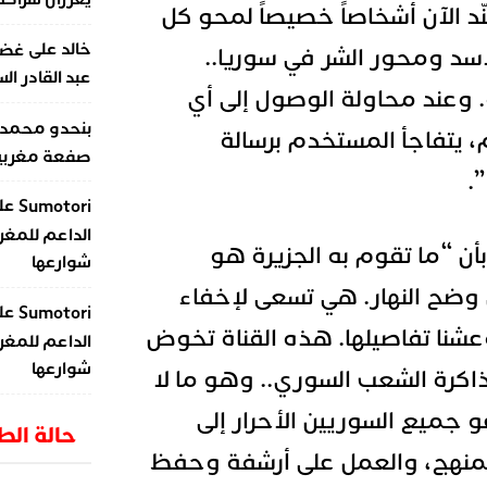
جنّد الآن أشخاصاً خصيصاً لمحو كل
على
خالد
غضب
لأسد ومحور الشر في سوريا..
عبد القادر ال
 وعند محاولة الوصول إلى أي
بنحدو محمد
م، يتفاجأ المستخدم برسالة
صفعة مغربية 
.
عل
Sumotori
الداعم للمغر
 “ما تقوم به الجزيرة هو
شوارعها
 وضح النهار. هي تسعى لإخفاء
عل
Sumotori
وعشنا تفاصيلها. هذه القناة تخوض
الداعم للمغر
شوارعها
اكرة الشعب السوري.. وهو ما لا
 جميع السوريين الأحرار إلى
حالة ال
لممنهج، والعمل على أرشفة وحفظ