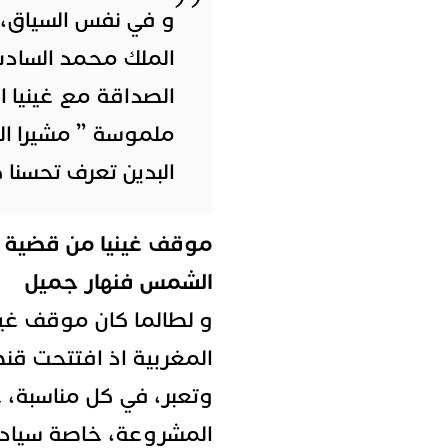
و في نفس السياق، ا
الملك محمد الساد
الصداقة مع غينيا ا
ملموسة ”
مشيرا ال
البدين تعرف تحسنا ك
موقف غينيا من قضية 
الشمس فنهار جميل
و لطالما كان موقف غين
وتعبر، في كل مناسبة،
المشروعة، خاصة سيادته