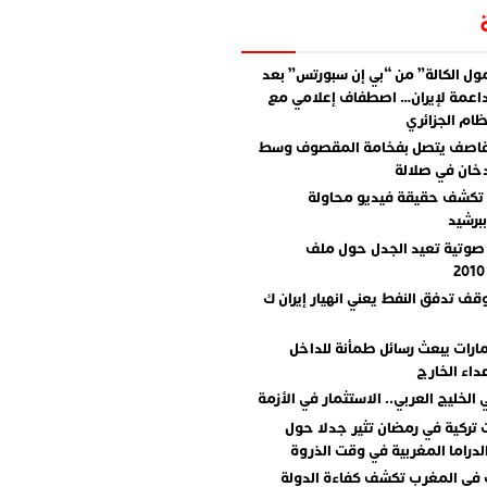
ل الكالة” من “بي إن سبورتس” بعد
اعمة لإيران… اصطفاف إعلامي مع
ام الجزائري
قاصف يتصل بفخامة المقصوف وسط
دخان في صلالة
تكشف حقيقة فيديو محاولة
برشيد
صوتية تعيد الجدل حول ملف
وقف تدفق النفط يعني انهيار إيران ك
مارات يبعث رسائل طمأنة للداخل
داء الخارج
 الخليج العربي.. الاستثمار في الأزمة
تركية في رمضان تثير جدلا حول
دراما المغربية في وقت الذروة
 في المغرب تكشف كفاءة الدولة