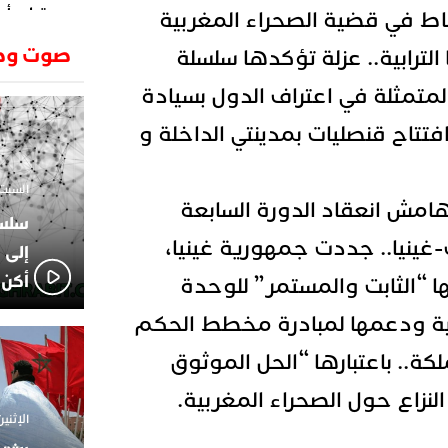
وتطرح أسئ
باط في قضية الصحراء المغربية
حكرونا ال
23:26
صوت وص
 الترابية.. عزلة تؤكدها سلسلة
الجزائر ب
انطلاق رحل
18:19
لمتمثلة في اعتراف الدول بسيادة
وسقوط سر
تتاح قنصليات بمدينتي الداخلة و
الإعلامي
02:06
الركراكي
01:55
السبت 1 فبراير 2025 - 1
هي الوجه
امش انعقاد الدورة السابعة
الاعلامي
14:37
غينيا.. جددت جمهورية غينيا،
لاعبوا ال
إلى 
أكن 
ا “الثابت والمستمر” للوحدة
ربية ودعمها لمبادرة مخطط الحكم
لكة.. باعتبارها “الحل الموثوق
لنزاع حول الصحراء المغربية.
الإثنين 18 نوفمبر 2024 - 