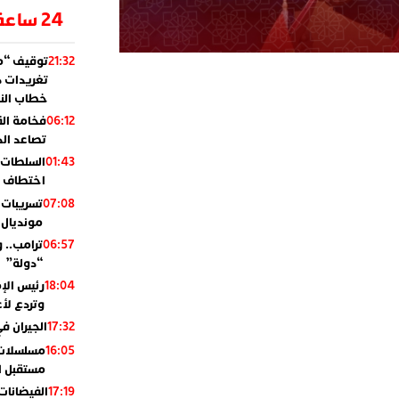
24 ساعة
توقيف “مو
21:32
تغريدات د
خطاب النظ
فخامة ال
06:12
تصاعد ال
السلطات 
01:43
اختطاف ب
تسريبات 
07:08
مونديال 2010
ترامب.. 
06:57
“دولة”
رئيس الإ
18:04
وتردع لأع
الجيران في
17:32
مسلسلات 
16:05
مستقبل ال
الفيضانات
17:19