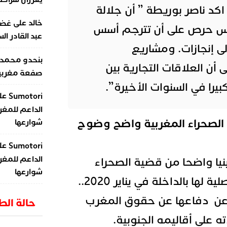
كد ناصر بوريطة ” أن جلالة
على
خالد
غضب
س حرص على أن تترجم أسس
عبد القادر ال
لى إنجازات. ومشاريع
بنحدو محمد
ى أن العلاقات التجارية بين
صفعة مغربية 
بيرا في السنوات الأخيرة”.
عل
Sumotori
الداعم للمغر
الصحراء المغربية واضح وضوح
شوارعها
عل
Sumotori
الداعم للمغر
يا واضحا من قضية الصحراء
شوارعها
المغربية اذ افتتحت قنصلية لها بالداخلة في يناير 2020..
 عن دفاعها عن حقوق المغرب
حالة ال
 على أقاليمه الجنوبية.