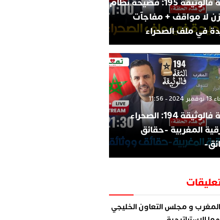
الثقة فالوثيقة 195: فضيحة نظام
زن لا مواقف + مفاجآت
ة في ملف الصحراء
202 - 11:56
الثقة فالوثيقة 194: الصحراء
قية المغربية -حقائق
ئق-
عليقات
لمغرب و مجلس التعاون الخليجي
ما الاستراتيجية