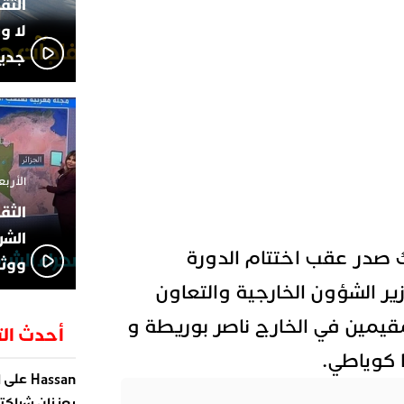
لا و
جديد
الأربعاء 13 نوفمبر 4
الشر
 صدر عقب اختتام الدورة
ووثا
زير الشؤون الخارجية والتعاون
مقيمين في الخارج ناصر بوريطة و
أحدث الت
 كوياطي.
على
Hassan
ا
يعززان شراكته