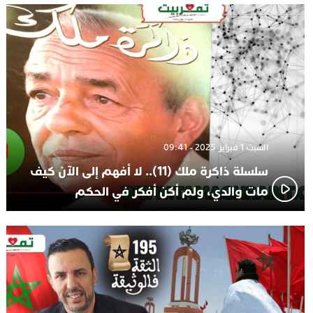
الاعلامي حسن فاتح.. لهذا السبب يرفض بعض لاعبوا المنتخب
14:37
تعيين السكتيوي
السبت 1 فبراير 2025 - 09:41
سلسلة ذاكرة ملك (11).. لا أفهم إلى الآن كيف
مات والدي، ولم أكن أفكر في الحكم