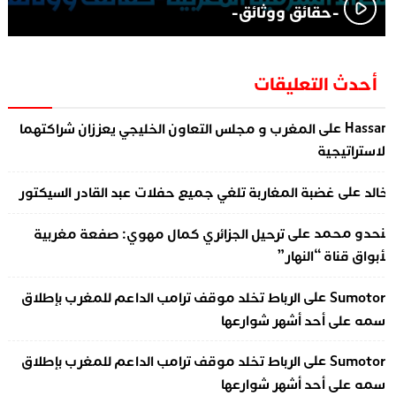
-حقائق ووثائق-
أحدث التعليقات
على
Hassa
المغرب و مجلس التعاون الخليجي يعززان شراكتهما
لاستراتيجية
على
الد
غضبة المغاربة تلغي جميع حفلات عبد القادر السيكتور
على
نحدو محمد
ترحيل الجزائري كمال مهوي: صفعة مغربية
أبواق قناة “النهار”
على
Sumotor
الرباط تخلد موقف ترامب الداعم للمغرب بإطلاق
سمه على أحد أشهر شوارعها
على
Sumotor
الرباط تخلد موقف ترامب الداعم للمغرب بإطلاق
سمه على أحد أشهر شوارعها