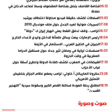
فخامة القاصف يتصل بفخامة المقصوف وسط تصاعد الدخان في
06:12
صلالة
السلطات تكشف حقيقة فيديو محاولة اختطاف ببرشيد
01:43
تسريبات صوتية تعيد الجدل حول ملف مونديال 2010
07:08
ترامب.. وقف تدفق النفط يعني انهيار إيران ك “دولة”
06:57
رئيس الإمارات يبعث رسائل طمأنة للداخل وتردع لأعداء الخارج
18:04
الجيران في الخليج العربي.. الاستثمار في الأزمة
17:32
مسلسلات تركية في رمضان تثير جدلا حول مستقبل الدراما
16:05
المغربية في وقت الذروة
الفيضانات في المغرب تكشف كفاءة الدولة وتطرح أسئلة حول
17:19
غياب الأحزاب
حكرونا الماريكان أ خاوتي: ترامب يصفع نظام الجزائر بتخفيض
23:26
التمثيل الأمريكي
انطلاق رحلة العودة لساكنة القصر الكبير وسقوط سردية “التهجير
18:19
القسري”
الإعلامي جمال اسطيفي.. هذا هو خليفة الركراكي
02:06
صوت وصورة
​”لارام”.. 3 خطوط أخرى نحو إسبانيا وهذه هي الوجهات
01:55
الجديدة