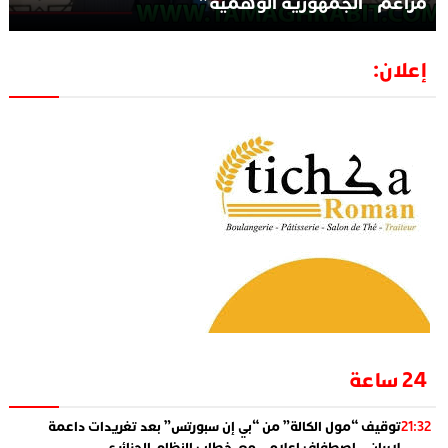
مزاعم “الجمهورية الوهمية”
إعلان:
24 ساعة
توقيف “مول الكالة” من “بي إن سبورتس” بعد تغريدات داعمة
21:32
لإيران… اصطفاف إعلامي مع خطاب النظام الجزائري