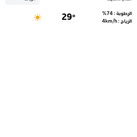
الرطوبة :
74
%
29
°
الرياح :
km/h
4