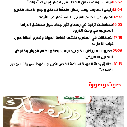
ترامب.. وقف تدفق النفط يعني انهيار إيران ك “دولة”
06:57
رئيس الإمارات يبعث رسائل طمأنة للداخل وتردع لأعداء الخارج
18:04
الجيران في الخليج العربي.. الاستثمار في الأزمة
17:32
مسلسلات تركية في رمضان تثير جدلا حول مستقبل الدراما
16:05
المغربية في وقت الذروة
الفيضانات في المغرب تكشف كفاءة الدولة وتطرح أسئلة حول
17:19
غياب الأحزاب
حكرونا الماريكان أ خاوتي: ترامب يصفع نظام الجزائر بتخفيض
23:26
التمثيل الأمريكي
انطلاق رحلة العودة لساكنة القصر الكبير وسقوط سردية “التهجير
18:19
القسري”
الإعلامي جمال اسطيفي.. هذا هو خليفة الركراكي
02:06
صوت وصورة
​”لارام”.. 3 خطوط أخرى نحو إسبانيا وهذه هي الوجهات
01:55
الجديدة
الاعلامي حسن فاتح.. لهذا السبب يرفض بعض لاعبوا المنتخب
14:37
تعيين السكتيوي