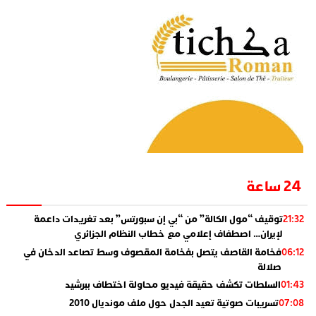
24 ساعة
توقيف “مول الكالة” من “بي إن سبورتس” بعد تغريدات داعمة
21:32
لإيران… اصطفاف إعلامي مع خطاب النظام الجزائري
فخامة القاصف يتصل بفخامة المقصوف وسط تصاعد الدخان في
06:12
صلالة
السلطات تكشف حقيقة فيديو محاولة اختطاف ببرشيد
01:43
تسريبات صوتية تعيد الجدل حول ملف مونديال 2010
07:08