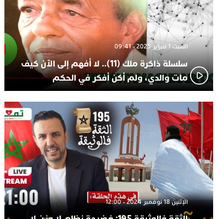
السبت 1 فبراير 2025 - 09:41
سلسلة ذاكرة ملك (11).. لا أفهم إلى الآن كيف
مات والدي، ولم أكن أفكر في الحكم
الإثنين 18 نوفمبر 2024 - 12:00
الثقة فالوثيقة 195: فضيحة نظام لا وزن لا