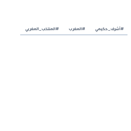
#أشرف_حكيمي
#المغرب
#المنتخب_المغربي