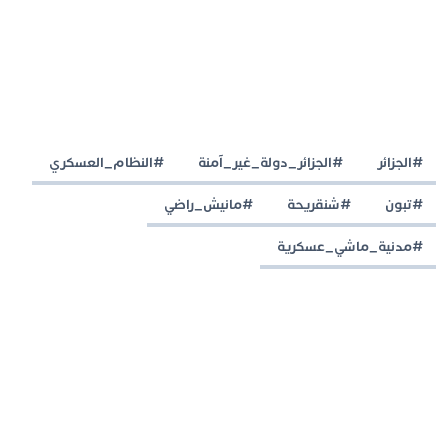
#الجزائر
#الجزائر_دولة_غير_آمنة
#النظام_العسكري
#تبون
#شنقريحة
#مانيش_راضي
#مدنية_ماشي_عسكرية