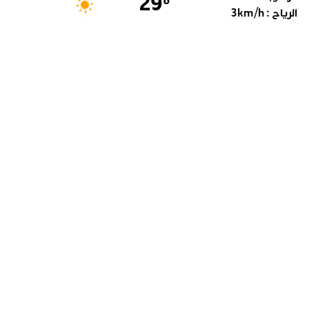
29
°
الرياح :
km/h
3