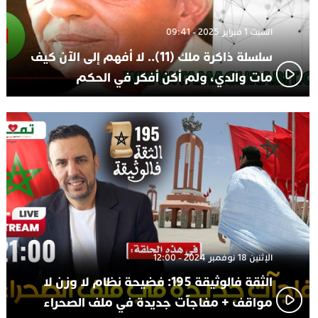
السبت 1 فبراير 2025 - 09:41
سلسلة ذاكرة ملك (11).. لا أفهم إلى الآن كيف
مات والدي، ولم أكن أفكر في الحكم
الإثنين 18 نوفمبر 2024 - 12:00
الثقة فالوثيقة 195: فضيحة نظام لا وزن لا
مواقف + مفاجآت جديدة في ملف الصحراء