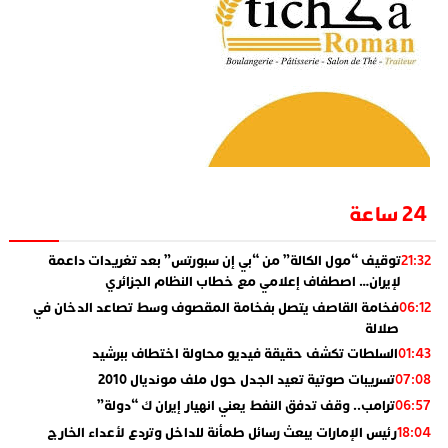
24 ساعة
توقيف “مول الكالة” من “بي إن سبورتس” بعد تغريدات داعمة
21:32
لإيران… اصطفاف إعلامي مع خطاب النظام الجزائري
فخامة القاصف يتصل بفخامة المقصوف وسط تصاعد الدخان في
06:12
صلالة
السلطات تكشف حقيقة فيديو محاولة اختطاف ببرشيد
01:43
تسريبات صوتية تعيد الجدل حول ملف مونديال 2010
07:08
ترامب.. وقف تدفق النفط يعني انهيار إيران ك “دولة”
06:57
رئيس الإمارات يبعث رسائل طمأنة للداخل وتردع لأعداء الخارج
18:04