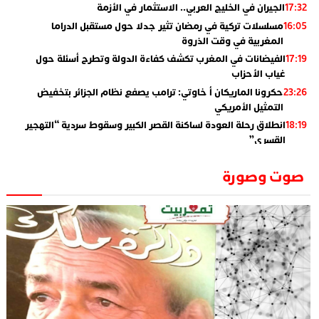
الجيران في الخليج العربي.. الاستثمار في الأزمة
17:32
مسلسلات تركية في رمضان تثير جدلا حول مستقبل الدراما
16:05
المغربية في وقت الذروة
الفيضانات في المغرب تكشف كفاءة الدولة وتطرح أسئلة حول
17:19
غياب الأحزاب
حكرونا الماريكان أ خاوتي: ترامب يصفع نظام الجزائر بتخفيض
23:26
التمثيل الأمريكي
انطلاق رحلة العودة لساكنة القصر الكبير وسقوط سردية “التهجير
18:19
القسري”
الإعلامي جمال اسطيفي.. هذا هو خليفة الركراكي
02:06
صوت وصورة
​”لارام”.. 3 خطوط أخرى نحو إسبانيا وهذه هي الوجهات
01:55
الجديدة
الاعلامي حسن فاتح.. لهذا السبب يرفض بعض لاعبوا المنتخب
14:37
تعيين السكتيوي