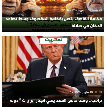
الجمعة 13 مارس 2026 - 06:12
فخامة القاصف يتصل بفخامة المقصوف وسط تصاعد
الدخان في صلالة
الثلاثاء 10 مارس 2026 - 06:57
ترامب.. وقف تدفق النفط يعني انهيار إيران ك “دولة”