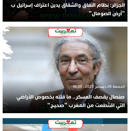
الجزائر: نظام النفاق والشقاق يدين اعتراف إسرائيل ب
“أرض الصومال”
الجمعة 26 ديسمبر 2025 - 16:33
صنصال يقصف العسكر.. ما قلته بخصوص الأراضي
التي اقتُطعت من المغرب “صحيح”