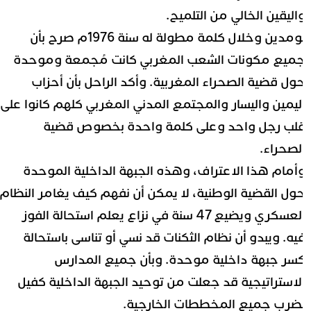
اليقين الخالي من التلميح.
بومدين وخلال كلمة مطولة له سنة 1976م صرح بأن
ميع مكونات الشعب المغربي كانت مُجمعة وموحدة
ول قضية الصحراء المغربية. وأكد الراحل بأن أحزاب
ليمين واليسار والمجتمع المدني المغربي كلهم كانوا على
لب رجل واحد وعلى كلمة واحدة بخصوص قضية
لصحراء.
أمام هذا الاعتراف، وهذه الجبهة الداخلية الموحدة
ول القضية الوطنية، لا يمكن أن نفهم كيف يغامر النظام
العسكري ويضيع 47 سنة في نزاع يعلم استحالة الفوز
يه. ويبدو أن نظام الثكنات قد نسي أو تناسى باستحالة
سر جبهة داخلية موحدة. وبأن جميع المدارس
لاستراتيجية قد جعلت من توحيد الجبهة الداخلية كفيل
ضرب جميع المخططات الخارجية.