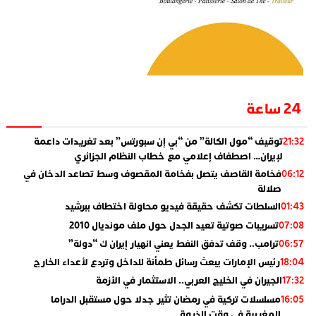
24 ساعة
توقيف “مول الكالة” من “بي إن سبورتس” بعد تغريدات داعمة
21:32
لإيران… اصطفاف إعلامي مع خطاب النظام الجزائري
فخامة القاصف يتصل بفخامة المقصوف وسط تصاعد الدخان في
06:12
صلالة
السلطات تكشف حقيقة فيديو محاولة اختطاف ببرشيد
01:43
تسريبات صوتية تعيد الجدل حول ملف مونديال 2010
07:08
ترامب.. وقف تدفق النفط يعني انهيار إيران ك “دولة”
06:57
رئيس الإمارات يبعث رسائل طمأنة للداخل وتردع لأعداء الخارج
18:04
الجيران في الخليج العربي.. الاستثمار في الأزمة
17:32
مسلسلات تركية في رمضان تثير جدلا حول مستقبل الدراما
16:05
المغربية في وقت الذروة