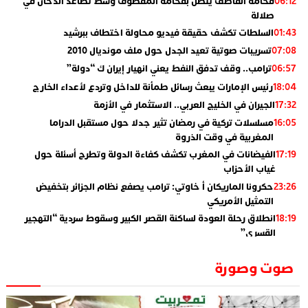
فخامة القاصف يتصل بفخامة المقصوف وسط تصاعد الدخان في
06:12
صلالة
السلطات تكشف حقيقة فيديو محاولة اختطاف ببرشيد
01:43
تسريبات صوتية تعيد الجدل حول ملف مونديال 2010
07:08
ترامب.. وقف تدفق النفط يعني انهيار إيران ك “دولة”
06:57
رئيس الإمارات يبعث رسائل طمأنة للداخل وتردع لأعداء الخارج
18:04
الجيران في الخليج العربي.. الاستثمار في الأزمة
17:32
مسلسلات تركية في رمضان تثير جدلا حول مستقبل الدراما
16:05
المغربية في وقت الذروة
الفيضانات في المغرب تكشف كفاءة الدولة وتطرح أسئلة حول
17:19
غياب الأحزاب
حكرونا الماريكان أ خاوتي: ترامب يصفع نظام الجزائر بتخفيض
23:26
التمثيل الأمريكي
انطلاق رحلة العودة لساكنة القصر الكبير وسقوط سردية “التهجير
18:19
القسري”
الإعلامي جمال اسطيفي.. هذا هو خليفة الركراكي
02:06
صوت وصورة
​”لارام”.. 3 خطوط أخرى نحو إسبانيا وهذه هي الوجهات
01:55
الجديدة
الاعلامي حسن فاتح.. لهذا السبب يرفض بعض لاعبوا المنتخب
14:37