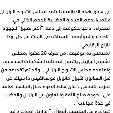
ي سياق هذه الدينامية، اعتمد مجلس الشيوخ البرازيلي
لتمسا لدعم المبادرة المغربية للحكم الذاتي في
لصحراء.. داعيا حكومته إلى دعم “أكثر تعبيرا” للجهود
الجادة والموثوقة” للمملكة في البحث عن حل لهذا
لنزاع الإقليمي.
الملتمس تم توقيعه، من طرف 28 عضوا بمجلس
لشيوخ البرازيلي ينتمون لمختلف التشكيلات السياسية،
اعتمده مجلس الشيوخ البرازيلي.. وقد تم تقديمه من
بل السناتور، هيران مانويل غونسالفيس دا سيلفا عن
لحزب التقدمي.. الذي سلط الضوء خلال الجلسة العامة
لى “جودة مناخ الثقة والتعاون بين البرازيل والمغرب
ي عدة مجالات”.
ما جاء في الملتمس أيضا أن “البرازيل اتخذت دائما