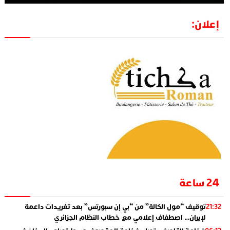
إعلان:
24 ساعة
توقيف “مول الكالة” من “بي إن سبورتس” بعد تغريدات داعمة
21:32
لإيران… اصطفاف إعلامي مع خطاب النظام الجزائري