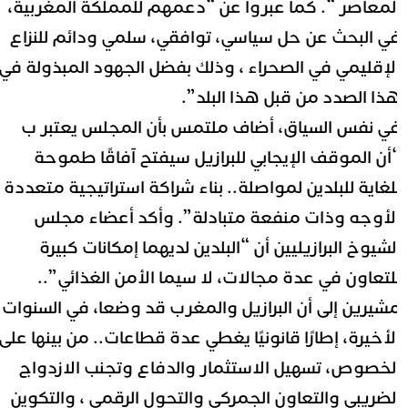
لمعاصر “. كما عبروا عن “دعمهم للمملكة المغربية،
ي البحث عن حل سياسي، توافقي، سلمي ودائم للنزاع
لإقليمي في الصحراء ، وذلك بفضل الجهود المبذولة في
ذا الصدد من قبل هذا البلد”.
ي نفس السياق، أضاف ملتمس بأن المجلس يعتبر ب
أن الموقف الإيجابي للبرازيل سيفتح آفاقًا طموحة
لغاية للبلدين لمواصلة.. بناء شراكة استراتيجية متعددة
لأوجه وذات منفعة متبادلة”.
وأكد أعضاء مجلس
لشيوخ البرازيليين أن “البلدين لديهما إمكانات كبيرة
لتعاون في عدة مجالات، لا سيما الأمن الغذائي”..
شيرين إلى أن البرازيل والمغرب قد وضعا، في السنوات
لأخيرة، إطارًا قانونيًا يغطي عدة قطاعات.. من بينها على
لخصوص، تسهيل الاستثمار والدفاع وتجنب الازدواج
لضريبي والتعاون الجمركي والتحول الرقمي ، والتكوين