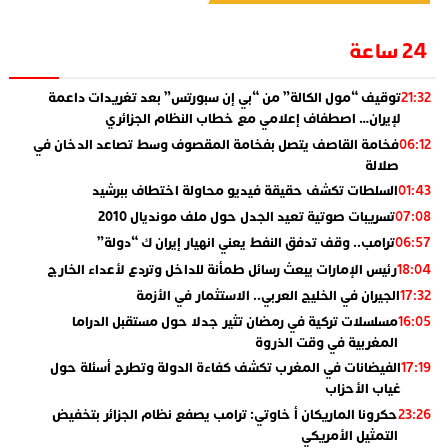
24 ساعة
توقيف “مول الكالة” من “بي إن سبورتس” بعد تغريدات داعمة
21:32
لإيران… اصطفاف إعلامي مع خطاب النظام الجزائري
فخامة القاصف يتصل بفخامة المقصوف وسط تصاعد الدخان في
06:12
صلالة
السلطات تكشف حقيقة فيديو محاولة اختطاف ببرشيد
01:43
تسريبات صوتية تعيد الجدل حول ملف مونديال 2010
07:08
ترامب.. وقف تدفق النفط يعني انهيار إيران ك “دولة”
06:57
رئيس الإمارات يبعث رسائل طمأنة للداخل وتردع لأعداء الخارج
18:04
الجيران في الخليج العربي.. الاستثمار في الأزمة
17:32
مسلسلات تركية في رمضان تثير جدلا حول مستقبل الدراما
16:05
المغربية في وقت الذروة
الفيضانات في المغرب تكشف كفاءة الدولة وتطرح أسئلة حول
17:19
غياب الأحزاب
حكرونا الماريكان أ خاوتي: ترامب يصفع نظام الجزائر بتخفيض
23:26
التمثيل الأمريكي