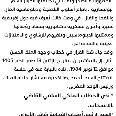
الجمهورية الصحراوية” التي اختلقتها الجزائر باسم
لبوليساريو.. باتباع أسلوب البلطجة ودبلوماسية المال
النفط والغاز.. في وقت كانت تُعرف فيه دول إفريقية
قيرة وأخرى عسكرية دكتاتورية بفساد رؤسائها
ممثليها الدبلوماسيين وتلقيهم للرشاوي والامتيازات
لعينية والنقدية الخ.
قد جاء هذا القرار في خطاب وجهه الملك الحسن
الثاني إلى المؤتمرين.. بتاريخ الإثنين 18 صفر الخير 1405
موافق 12 نونبر 1984.. تلاه بالنيابة عنه في جلسة
لافتتاح السيد: أحمد رضا اكديرة مستشار جلالة الملك،
رئيس الوفد المغربي.
 نص الخطاب الملكي السامي القاضي
الانسحاب.
السيد الرئيس أصحاب الفخامة رفاقي الأعزاء.