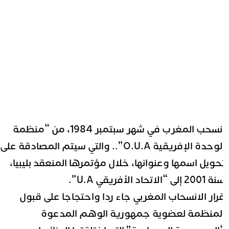
انسحب المغرب في شهر سبتمبر 1984، من “منظمة
الوحدة الإفريقية O.U.A”.. والتي سيتم المصادقة على
حويل اسمها وعنوانها، خلال مؤتمرها المنعقد بليبيا،
2001 إلى “الاتحاد الأفريقي U.A”.
رار الانسحاب المغربي جاء ردا واحتجاجا على قبول
لمنظمة لعضوية جمهورية الوهم المدعوة