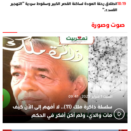
انطلاق رحلة العودة لساكنة القصر الكبير وسقوط سردية “التهجير
18:19
القسري”
الإعلامي جمال اسطيفي.. هذا هو خليفة الركراكي
02:06
صوت وصورة
​”لارام”.. 3 خطوط أخرى نحو إسبانيا وهذه هي الوجهات
01:55
الجديدة
الاعلامي حسن فاتح.. لهذا السبب يرفض بعض لاعبوا المنتخب
14:37
تعيين السكتيوي
السبت 1 فبراير 2025 - 09:41
سلسلة ذاكرة ملك (11).. لا أفهم إلى الآن كيف
مات والدي، ولم أكن أفكر في الحكم