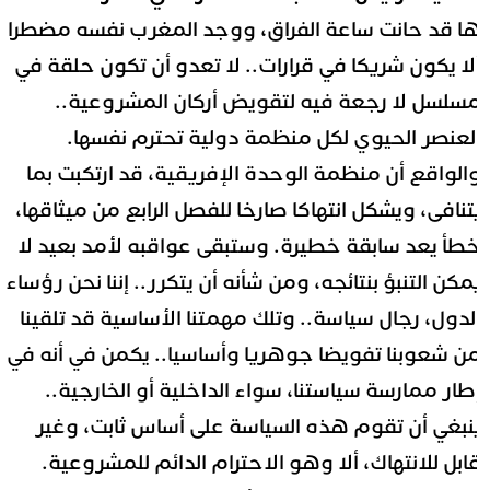
ا قد حانت ساعة الفراق، ووجد المغرب نفسه مضطرا
لا يكون شريكا في قرارات.. لا تعدو أن تكون حلقة في
سلسل لا رجعة فيه لتقويض أركان المشروعية..
لعنصر الحيوي لكل منظمة دولية تحترم نفسها.
الواقع أن منظمة الوحدة الإفريقية، قد ارتكبت بما
تنافى، ويشكل انتهاكا صارخا للفصل الرابع من ميثاقها،
طأ يعد سابقة خطيرة. وستبقى عواقبه لأمد بعيد لا
مكن التنبؤ بنتائجه، ومن شأنه أن يتكرر.. إننا نحن رؤساء
لدول، رجال سياسة.. وتلك مهمتنا الأساسية قد تلقينا
ن شعوبنا تفويضا جوهريا وأساسيا.. يكمن في أنه في
طار ممارسة سياستنا، سواء الداخلية أو الخارجية..
نبغي أن تقوم هذه السياسة على أساس ثابت، وغير
ابل للانتهاك، ألا وهو الاحترام الدائم للمشروعية.