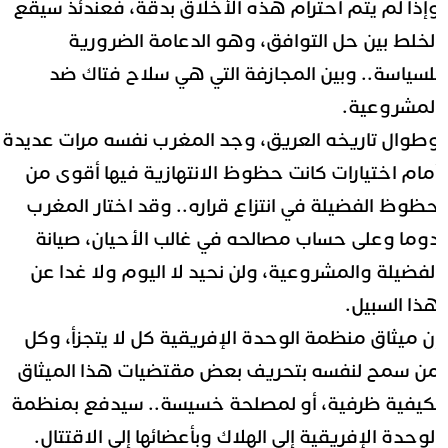
إذا لم يتم احترام هذه الأخلاق بدقة، فعندئذ سيقع
لخلط بين حل التوافق، وهو الدعامة الضرورية
لسياسة.. وبين المجازفة التي هي سلاح فتاك ضد
لمشروعية.
طوال تاريخه العريق، وجد المغرب نفسه مرات عديدة
مام اختيارات كانت حظوظ الانتهازية فيها أقوى من
ظوظ الفضيلة في انتزاع قراره.. وقد اختار المغرب
وما وعلى حساب مصالحه في غالب الأحيان، صيانة
لفضيلة والمشروعية، ولن نحيد لا اليوم ولا غدا عن
ذا السبيل.
ن ميثاق منظمة الوحدة الإفريقية كل لا يتجزأ، وكل
ن سمح لنفسه بتحريف بعض مقتضيات هذا الميثاق
كيفية ظرفية، أو لمصلحة خسيسة.. سيدفع بمنظمة
لوحدة الإفريقية إلى الهلاك وبأعضائها إلى الاقتتال.