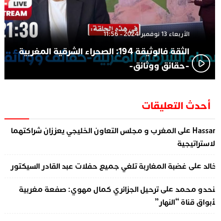
الأربعاء 13 نوفمبر 2024 - 11:56
الثقة فالوثيقة 194: الصحراء الشرقية المغربية
-حقائق ووثائق-
أحدث التعليقات
على
Hassa
المغرب و مجلس التعاون الخليجي يعززان شراكتهما
لاستراتيجية
على
الد
غضبة المغاربة تلغي جميع حفلات عبد القادر السيكتور
على
نحدو محمد
ترحيل الجزائري كمال مهوي: صفعة مغربية
أبواق قناة “النهار”