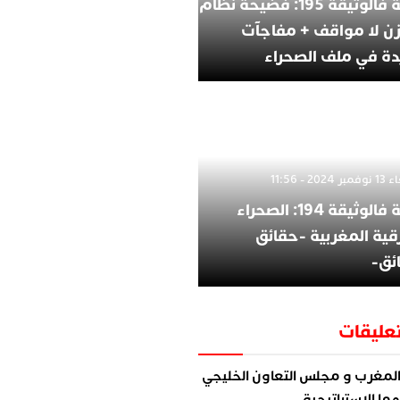
الثقة فالوثيقة 195: فضيحة نظام
زن لا مواقف + مفاجآت
ة في ملف الصحراء
202 - 11:56
الثقة فالوثيقة 194: الصحراء
قية المغربية -حقائق
ئق-
عليقات
لمغرب و مجلس التعاون الخليجي
ما الاستراتيجية