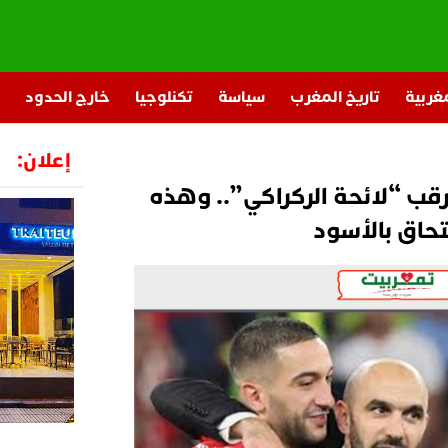
مغربية
تاريخ المغرب
سياسة
تكنلوجيا
خارج الحدود
إعلان:
رقب “لائحة الركراكي”.. وهذه
تحاق بالأسود