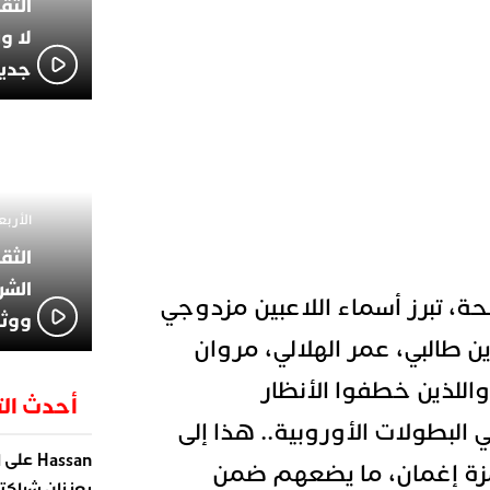
لا و
جديد
الأربعاء 13 نوفمبر 4
الشر
ة، تبرز أسماء اللاعبين مزدوجي
ووثا
 طالبي، عمر الهلالي، مروان
اللذين خطفوا الأنظار
أحدث الت
البطولات الأوروبية.. هذا إلى
على
Hassan
ا
زة إغمان، ما يضعهم ضمن
يعززان شراكته