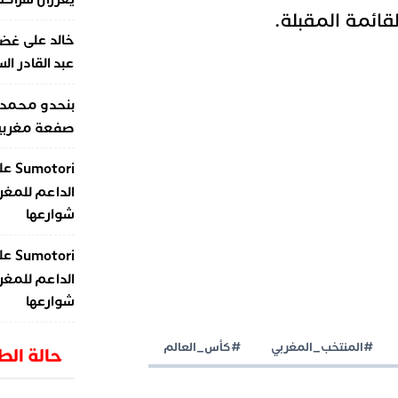
قائمة المقبلة.
على
خالد
غضب
عبد القادر ال
بنحدو محمد
صفعة مغربية 
عل
Sumotori
الداعم للمغر
شوارعها
عل
Sumotori
الداعم للمغر
شوارعها
#المنتخب_المغربي
#كأس_العالم
حالة ال