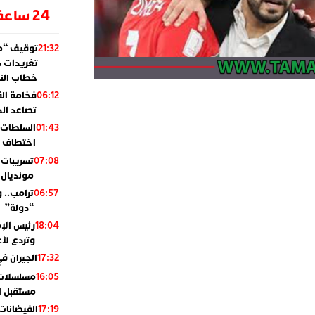
24 ساعة
توقيف “مو
21:32
تغريدات د
خطاب النظ
فخامة ال
06:12
تصاعد ال
السلطات 
01:43
اختطاف ب
تسريبات 
07:08
مونديال 2010
ترامب.. 
06:57
“دولة”
رئيس الإ
18:04
وتردع لأع
الجيران في
17:32
مسلسلات 
16:05
مستقبل ال
الفيضانات
17:19