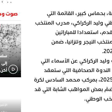
وتطرح أسئ
حكرونا ال
23:26
، بحماس كبير، القائمة التي
صوت وص
الجزائر ب
انطلاق رحل
18:19
ني وليد الركراكي، مدرب المنتخب
وسقوط سر
دم، استعدادا للمباراتين
الإعلامي
02:06
الركراكي
نتخب النيجر وتنزانيا، ضمن
01:55
السبت 1 فبراير 2025 - 1
هي الوجه
الاعلامي
14:37
ليد الركراكي عن الأسماء التي
لاعبوا ال
إلى 
لندوة الصحافية التي ستعقد
أكن 
يوم الجمعة 14 مارس 2025، بمركب محمد السادس لكرة
مّ بعض المواهب الشابة التي قد
خب الوطني.
الإثنين 18 نوفمبر 2024 - 