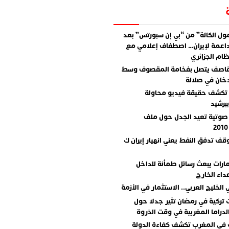
ل الكالة” من “بي إن سبورتس” بعد
اعمة لإيران… اصطفاف إعلامي مع
ام الجزائري
قاصف يتصل بفخامة المقصوف وسط
دخان في صلالة
تكشف حقيقة فيديو محاولة
برشيد
صوتية تعيد الجدل حول ملف
وقف تدفق النفط يعني انهيار إيران ك
مارات يبعث رسائل طمأنة للداخل
داء الخارج
 الخليج العربي.. الاستثمار في الأزمة
تركية في رمضان تثير جدلا حول
دراما المغربية في وقت الذروة
 في المغرب تكشف كفاءة الدولة