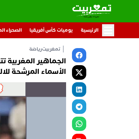
الرئيسية
يوميات كأس أفريقيا
الصحراء ال
تمغربيت
رياضة
الجماهير المغربية تت
الأسماء المرشحة للال